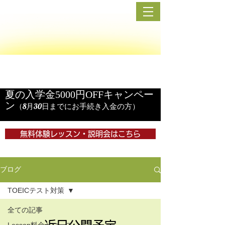
目黒の英会話
MEGURO
ENGLISH ACADEMY
目黒区・品川区・渋谷・恵比寿・五反田エリアからも好アクセス
目黒での英会話・ＴＯＥＩＣ・英語なら「目黒の英会話」
夏の入学金5000円OFFキャンペー
ン
（8月30日までにお手続き入金の方）
無料体験レッスン・説明会はこちら
ブログ
TOEICテスト対策
Recent Posts
全ての記事