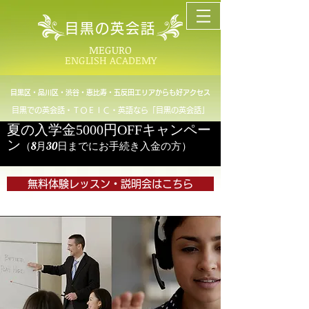
目黒の英会話
MEGURO
ENGLISH ACADEMY
目黒区・品川区・渋谷・恵比寿・五反田エリアからも好アクセス
目黒での英会話・ＴＯＥＩＣ・英語なら「目黒の英会話」
夏の入学金5000円OFFキャンペー
ン
（8月30日までにお手続き入金の方）
無料体験レッスン・説明会はこちら