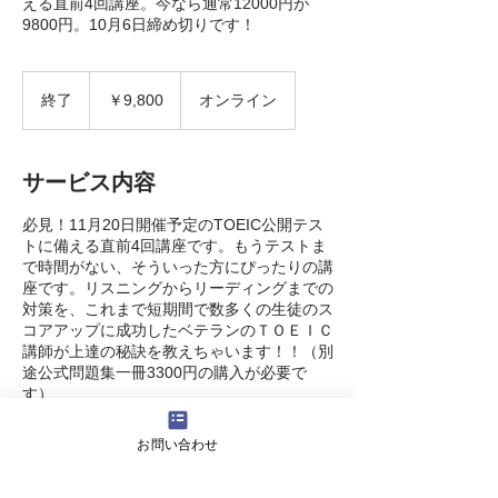
える直前4回講座。今なら通常12000円が
9800円。10月6日締め切りです！
9,800
円
終了
終
￥9,800
オンライン
了
サービス内容
必見！11月20日開催予定のTOEIC公開テス
トに備える直前4回講座です。もうテストま
で時間がない、そういった方にぴったりの講
座です。リスニングからリーディングまでの
対策を、これまで短期間で数多くの生徒のス
コアアップに成功したベテランのＴＯＥＩＣ
講師が上達の秘訣を教えちゃいます！！（別
途公式問題集一冊3300円の購入が必要で
す）
お問い合わせ
キャンセルポリシー