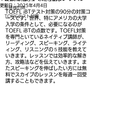
更新日：
2025年4月4日
生徒様の声
TOEFL iBTテスト対策の90分の対策コ
TOEICテスト対策
ースです。世界、特にアメリカの大学
入学の条件として、必要になるのが
TOEFL iBTの点数です。TOEFL対策
を専門といているネイティブ講師が、
リーディング、スピーキング、ライテ
ィング、リスニングの５技能を教えて
いきます。レッスンでは効率的な解き
方、攻略法などを伝えていきます。ま
たスピーキングを伸ばしたい方には無
料でスカイプのレッスンを毎週一回受
講することもできます。