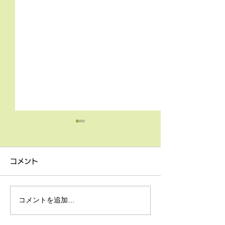
コメント
コメントを追加…
TOEICテスト対策レッス
ニュースリスニ
ン（グループ）
レッスン（グル