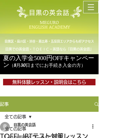
目黒の英会話
MEGURO
ENGLISH ACADEMY
目黒区・品川区・渋谷・恵比寿・五反田エリアからも好アクセス
目黒での英会話・ＴＯＥＩＣ・英語なら「目黒の英会話」
夏の入学金5000円OFFキャンペー
ン
（8月30日までにお手続き入金の方）
無料体験レッスン・説明会はこちら
記事
全ての記事
目黒の英会話
全ての記事
TOEFL IBTテスト対策レッスン
Lesson料金とコースのご案内