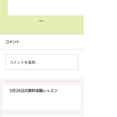
4月9日の無料体験レッス
3月18日無料体
ン
ン
コメント
4月9日の無料体験レッスン
3月18日の無料
は20時より空きがございま
20時より空きが
す。 ご希望の方は下記お問
す。 ご希望の方
コメントを追加…
い合わせフォームよりお申込
い合わせフォーム
みください！
みください！
https://www.meguronoeik
https://www.me
aiwa.com/contact-us どう
aiwa.com/conta
5月26日の無料体験レッスン
ぞよろしくお願いいたしま
ぞよろしくお願い
す。 目黒の英会話
す。 目黒の英会話