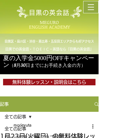
目黒の英会話
MEGURO
ENGLISH ACADEMY
目黒区・品川区・渋谷・恵比寿・五反田エリアからも好アクセス
目黒での英会話・ＴＯＥＩＣ・英語なら「目黒の英会話」
夏の入学金5000円OFFキャンペー
ン
（8月30日までにお手続き入金の方）
無料体験レッスン・説明会はこちら
記事
全ての記事
morieyuta
全ての記事
1月23日(火曜日）の無料体験レッ
Lesson料金とコースのご案内