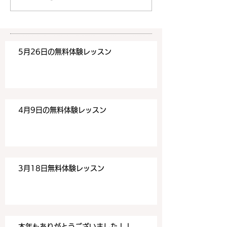
い合わせフォームよりお申込
い合わせフォーム
みください！
みください！
https://www.meguronoeik
https://www.me
aiwa.com/contact-us どう
aiwa.com/conta
5月26日の無料体験レッスン
ぞよろしくお願いいたしま
ぞよろしくお願い
す。 目黒の英会話
す。 目黒の英会話
4月9日の無料体験レッスン
3月18日無料体験レッスン
本年もありがとうございました！！