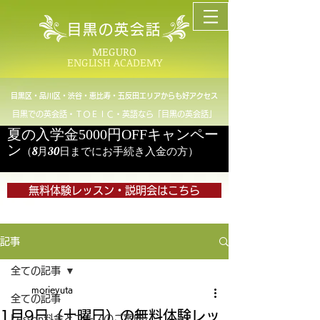
目黒の英会話
MEGURO
ENGLISH ACADEMY
目黒区・品川区・渋谷・恵比寿・五反田エリアからも好アクセス
目黒での英会話・ＴＯＥＩＣ・英語なら「目黒の英会話」
夏の入学金5000円OFFキャンペー
ン
（8月30日までにお手続き入金の方）
無料体験レッスン・説明会はこちら
記事
全ての記事
morieyuta
全ての記事
1月9日（土曜日）の無料体験レッ
Lesson料金とコースのご案内