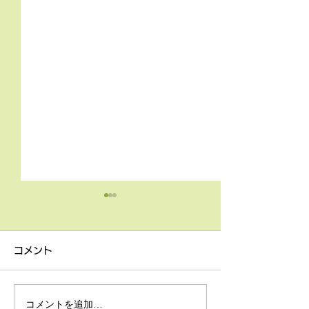
4月9日の無料体験レッス
3月18日無料体
ン
ン
コメント
4月9日の無料体験レッスン
3月18日の無料
は20時より空きがございま
20時より空きが
す。 ご希望の方は下記お問
す。 ご希望の方
コメントを追加…