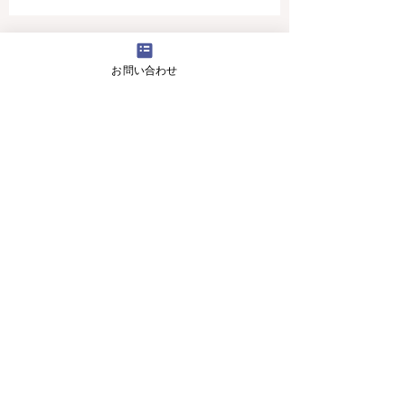
4月16日(火曜日）の無料体験レッスン
お問い合わせ
12月29日より1月5日まで冬休みのためお休
みです
11月13日(月曜日）の無料体験レッスン
Search By Tags
アロマ 教室
スピーキング、英会話
入り口のお花です。
目黒の英会話 お花