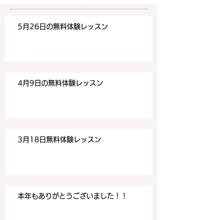
https://www.meguronoeik
https://www.me
aiwa.com/contact-us どう
aiwa.com/conta
5月26日の無料体験レッスン
ぞよろしくお願いいたしま
ぞよろしくお願い
す。 目黒の英会話
す。 目黒の英会話
4月9日の無料体験レッスン
3月18日無料体験レッスン
本年もありがとうございました！！