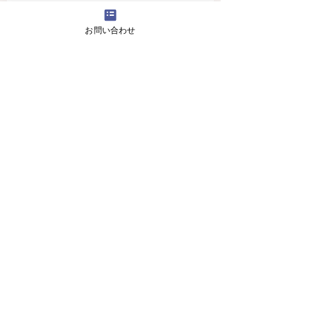
4月16日(火曜日）の無料体験レッスン
お問い合わせ
12月29日より1月5日まで冬休みのためお休
みです
11月13日(月曜日）の無料体験レッスン
Search By Tags
アロマ 教室
スピーキング、英会話
入り口のお花です。
目黒の英会話 お花
目黒の英会話 アロマ
目黒の英会話 アロマ2