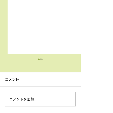
4月9日の無料体験レッス
3月18日無料体
ン
ン
コメント
4月9日の無料体験レッスン
3月18日の無料
は20時より空きがございま
20時より空きが
す。 ご希望の方は下記お問
す。 ご希望の方
コメントを追加…
い合わせフォームよりお申込
い合わせフォーム
みください！
みください！