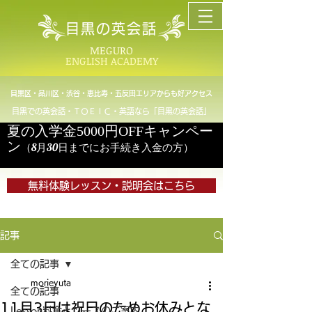
目黒の英会話
MEGURO
ENGLISH ACADEMY
目黒区・品川区・渋谷・恵比寿・五反田エリアからも好アクセス
目黒での英会話・ＴＯＥＩＣ・英語なら「目黒の英会話」
夏の入学金5000円OFFキャンペー
ン
（8月30日までにお手続き入金の方）
無料体験レッスン・説明会はこちら
記事
全ての記事
morieyuta
全ての記事
11月3日は祝日のためお休みとな
Lesson料金とコースのご案内