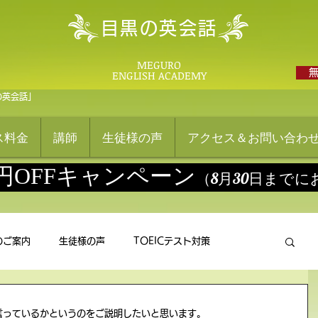
目黒の英会話
MEGURO
ENGLISH ACADEMY
の英会話」
ス料金
講師
生徒様の声
アクセス＆お問い合わ
0円OFFキャンペーン
（8月30日まで
のご案内
生徒様の声
TOEICテスト対策
言っているかというのをご説明したいと思います。 