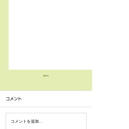
4月9日の無料体験レッス
3月18日無料体
ン
ン
コメント
4月9日の無料体験レッスン
3月18日の無料
は20時より空きがございま
20時より空きが
す。 ご希望の方は下記お問
す。 ご希望の方
コメントを追加…
い合わせフォームよりお申込
い合わせフォーム