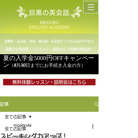
目黒の英会話
MEGURO
ENGLISH ACADEMY
目黒区・品川区・渋谷・恵比寿・五反田エリアからも好アクセス
目黒での英会話・ＴＯＥＩＣ・英語なら「目黒の英会話」
夏の入学金5000円OFFキャンペー
ン
（8月30日までにお手続き入金の方）
無料体験レッスン・説明会はこちら
記事
全ての記事
morieyuta
全ての記事
スピーキング力アップ！
Lesson料金とコースのご案内