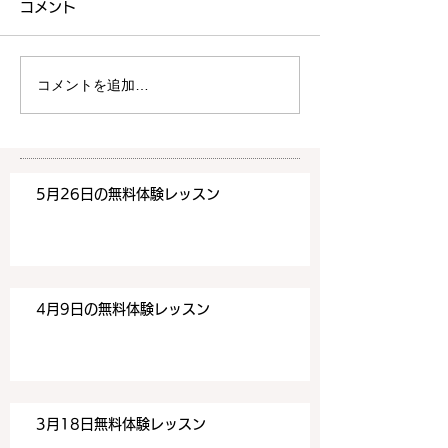
コメント
4月9日の無料体験レッスン
3月18日の無料
は20時より空きがございま
20時より空きが
す。 ご希望の方は下記お問
す。 ご希望の方
コメントを追加…
い合わせフォームよりお申込
い合わせフォーム
みください！
みください！
https://www.meguronoeik
https://www.me
aiwa.com/contact-us どう
aiwa.com/conta
5月26日の無料体験レッスン
ぞよろしくお願いいたしま
ぞよろしくお願い
す。 目黒の英会話
す。 目黒の英会話
4月9日の無料体験レッスン
3月18日無料体験レッスン