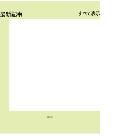
すべて表示
最新記事
4月9日の無料体験レッス
3月18日無料体
ン
ン