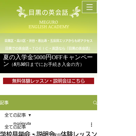
目黒の英会話
MEGURO
ENGLISH ACADEMY
目黒区・品川区・渋谷・恵比寿・五反田エリアからも好アクセス
目黒での英会話・ＴＯＥＩＣ・英語なら「目黒の英会話」
夏の入学金5000円OFFキャンペー
ン
（8月30日までにお手続き入金の方）
無料体験レッスン・説明会はこちら
記事
全ての記事
morieyuta
全ての記事
学校見学会・説明会、体験レッスン
Lesson料金とコースのご案内