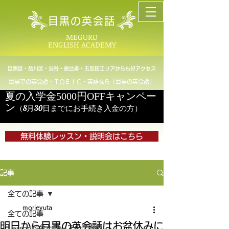
目黒の英会話
MEGURO
ENGLISH ACADEMY
目黒区・品川区・渋谷・恵比寿・五反田エリアからも好アクセス
目黒での英会話・ＴＯＥＩＣ・英語なら「目黒の英会話」
夏の入学金5000円OFFキャンペー
ン
（8月30日までにお手続き入金の方）
無料体験レッスン・説明会はこちら
記事
全ての記事
morieyuta
全ての記事
明日から目黒の英会話はお盆休みに
Lesson料金とコースのご案内