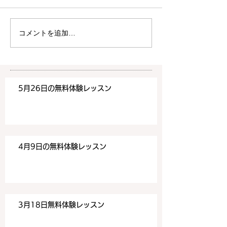
4月9日の無料体験レッスン
3月18日の無料
は20時より空きがございま
20時より空きが
す。 ご希望の方は下記お問
す。 ご希望の方
コメントを追加…
い合わせフォームよりお申込
い合わせフォーム
みください！
みください！
https://www.meguronoeik
https://www.me
aiwa.com/contact-us どう
aiwa.com/conta
5月26日の無料体験レッスン
ぞよろしくお願いいたしま
ぞよろしくお願い
す。 目黒の英会話
す。 目黒の英会話
4月9日の無料体験レッスン
3月18日無料体験レッスン