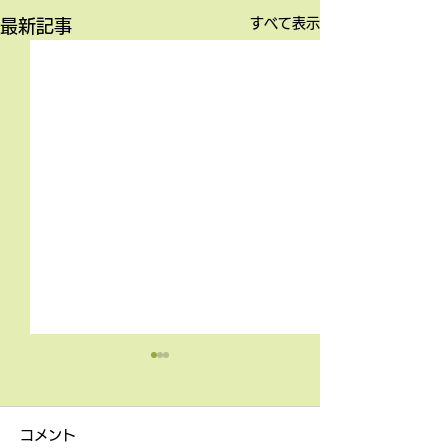
すべて表示
最新記事
4月9日の無料体験レッス
3月18日無料体
ン
ン
コメント