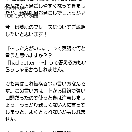
だんだんと過ごしやすくなってきまし
生徒様の声
たが、皆様如何お過ごしでしょうか？ 
TOEICテスト対策
今日は英語のフレーズについてご説明
したいと思います！ 
「～した方がいい。」って英語で何と
言うと思いますか？？ 
「had better　～」って答える方もい
らっしゃるかもしれません。 
でも実はこれ結構きつい言い方なんで
す。この言い方は、上から目線で強い
口調だったので使うときは注意しまし
ょう。うっかり親しくない人に言って
しまうと、よくとられないかもしれま
せん。 