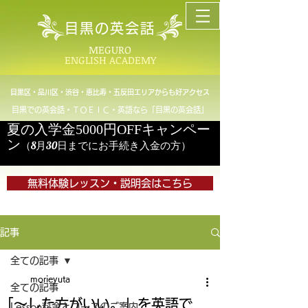
目黒の英会話
MEGURO
ENGLISH ACADEMY
目黒区・品川区・渋谷・恵比寿・五反田エリアからも好アクセス
目黒での英会話・ＴＯＥＩＣ・英語なら「目黒の英会話」
夏の入学金5000円OFFキャンペー
ン
（8月30日までにお手続き入金の方）
無料体験レッスン・説明会はこちら
記事
全ての記事
morieyuta
全ての記事
「～した方がいい。」を英語で
Lesson料金とコースのご案内