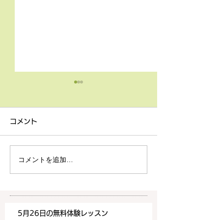
4月9日の無料体験レッス
3月18日無料体
ン
ン
コメント
4月9日の無料体験レッスン
3月18日の無料
は20時より空きがございま
20時より空きが
す。 ご希望の方は下記お問
す。 ご希望の方
コメントを追加…
い合わせフォームよりお申込
い合わせフォーム
みください！
みください！
https://www.meguronoeik
https://www.me
aiwa.com/contact-us どう
aiwa.com/conta
5月26日の無料体験レッスン
ぞよろしくお願いいたしま
ぞよろしくお願い