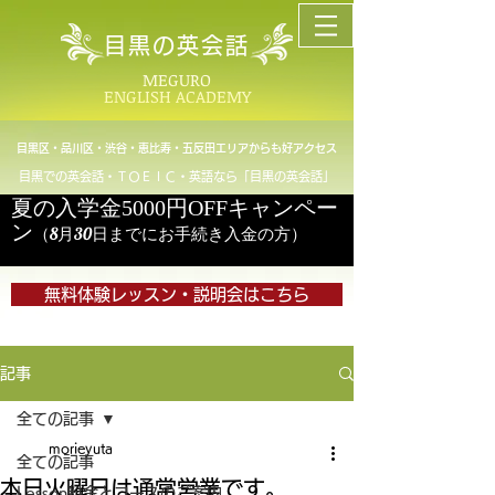
目黒の英会話
MEGURO
ENGLISH ACADEMY
目黒区・品川区・渋谷・恵比寿・五反田エリアからも好アクセス
目黒での英会話・ＴＯＥＩＣ・英語なら「目黒の英会話」
夏の入学金5000円OFFキャンペー
ン
（8月30日までにお手続き入金の方）
無料体験レッスン・説明会はこちら
記事
全ての記事
morieyuta
全ての記事
本日火曜日は通常営業です。
Lesson料金とコースのご案内