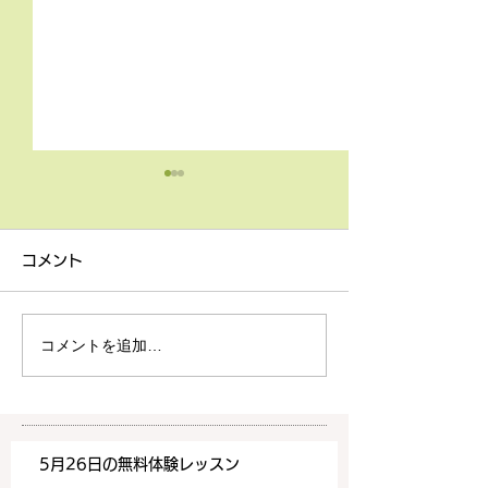
4月9日の無料体験レッス
3月18日無料体
ン
ン
コメント
4月9日の無料体験レッスン
3月18日の無料
は20時より空きがございま
20時より空きが
す。 ご希望の方は下記お問
す。 ご希望の方
コメントを追加…
い合わせフォームよりお申込
い合わせフォーム
みください！
みください！
https://www.meguronoeik
https://www.me
aiwa.com/contact-us どう
aiwa.com/conta
5月26日の無料体験レッスン
ぞよろしくお願いいたしま
ぞよろしくお願い