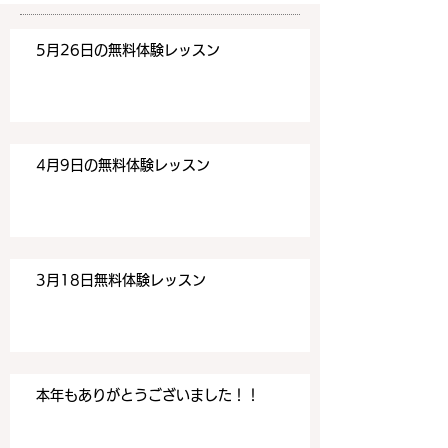
https://www.meguronoeik
https://www.me
aiwa.com/contact-us どう
aiwa.com/conta
5月26日の無料体験レッスン
ぞよろしくお願いいたしま
ぞよろしくお願い
す。 目黒の英会話
す。 目黒の英会話
4月9日の無料体験レッスン
3月18日無料体験レッスン
本年もありがとうございました！！