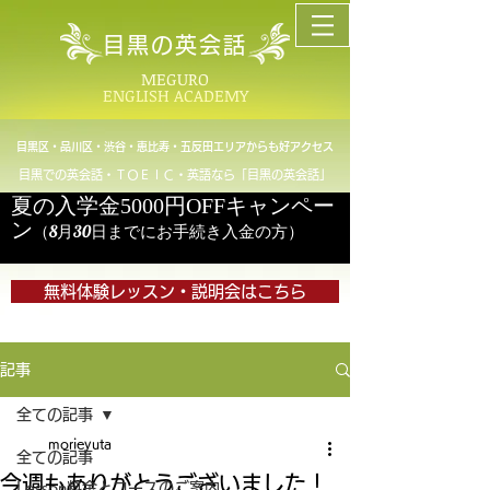
目黒の英会話
MEGURO
ENGLISH ACADEMY
目黒区・品川区・渋谷・恵比寿・五反田エリアからも好アクセス
目黒での英会話・ＴＯＥＩＣ・英語なら「目黒の英会話」
夏の入学金5000円OFFキャンペー
ン
（8月30日までにお手続き入金の方）
無料体験レッスン・説明会はこちら
記事
全ての記事
morieyuta
全ての記事
今週もありがとうございました！
Lesson料金とコースのご案内