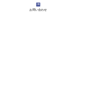
4月16日(火曜日）の無料体験レッスン
お問い合わせ
12月29日より1月5日まで冬休みのためお休
みです
11月13日(月曜日）の無料体験レッスン
Search By Tags
アロマ 教室
スピーキング、英会話
入り口のお花です。
目黒の英会話 お花
目黒の英会話 アロマ
目黒の英会話 アロマ2