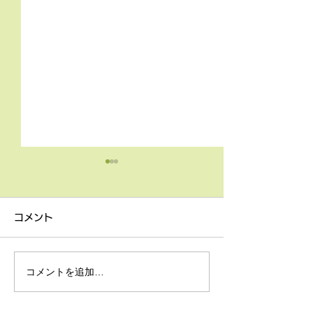
4月9日の無料体験レッス
3月18日無料体
ン
ン
コメント
4月9日の無料体験レッスン
3月18日の無料
は20時より空きがございま
20時より空きが
す。 ご希望の方は下記お問
す。 ご希望の方
コメントを追加…
い合わせフォームよりお申込
い合わせフォーム
みください！
みください！