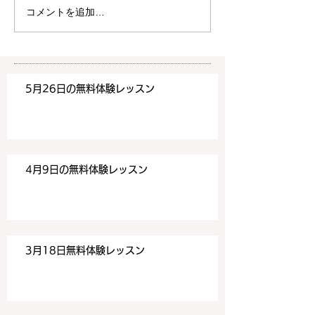
す。 ご希望の方は下記お問
す。 ご希望の方
コメントを追加…
い合わせフォームよりお申込
い合わせフォーム
みください！
みください！
https://www.meguronoeik
https://www.me
aiwa.com/contact-us どう
aiwa.com/conta
5月26日の無料体験レッスン
ぞよろしくお願いいたしま
ぞよろしくお願い
す。 目黒の英会話
す。 目黒の英会話
4月9日の無料体験レッスン
3月18日無料体験レッスン