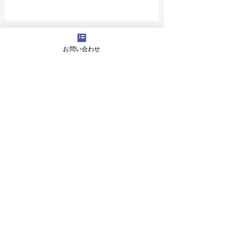
4月16日(火曜日）の無料体験レッスン
お問い合わせ
12月29日より1月5日まで冬休みのためお休
みです
11月13日(月曜日）の無料体験レッスン
Search By Tags