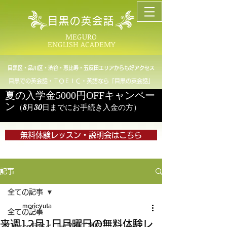
目黒の英会話
MEGURO
ENGLISH ACADEMY
目黒区・品川区・渋谷・恵比寿・五反田エリアからも好アクセス
目黒での英会話・ＴＯＥＩＣ・英語なら「目黒の英会話」
夏の入学金5000円OFFキャンペー
ン
（8月30日までにお手続き入金の方）
無料体験レッスン・説明会はこちら
記事
全ての記事
morieyuta
全ての記事
来週12月1日月曜日の無料体験レ
Lesson料金とコースのご案内