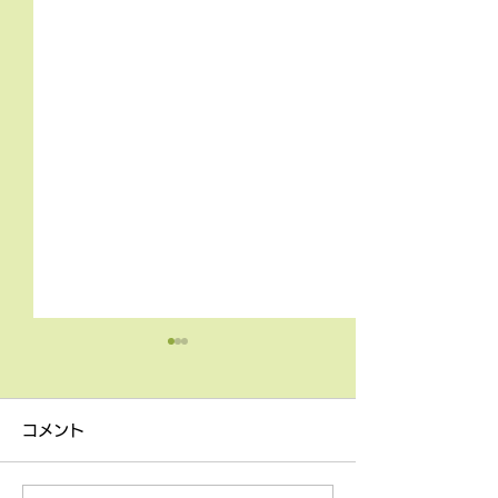
4月9日の無料体験レッス
3月18日無料体
ン
ン
コメント
4月9日の無料体験レッスン
3月18日の無料
は20時より空きがございま
20時より空きが