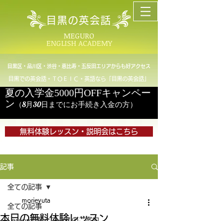
目黒の英会話
MEGURO
ENGLISH ACADEMY
目黒区・品川区・渋谷・恵比寿・五反田エリアからも好アクセス
目黒での英会話・ＴＯＥＩＣ・英語なら「目黒の英会話」
夏の入学金5000円OFFキャンペー
ン
（8月30日までにお手続き入金の方）
無料体験レッスン・説明会はこちら
記事
全ての記事
morieyuta
全ての記事
本日の無料体験レッスン
Lesson料金とコースのご案内