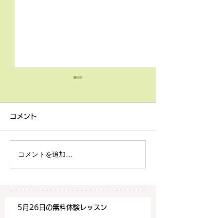
4月9日の無料体験レッス
3月18日無料体
ン
ン
コメント
4月9日の無料体験レッスン
3月18日の無料
は20時より空きがございま
20時より空きが
す。 ご希望の方は下記お問
す。 ご希望の方
コメントを追加…
い合わせフォームよりお申込
い合わせフォーム
みください！
みください！
https://www.meguronoeik
https://www.me
aiwa.com/contact-us どう
aiwa.com/conta
5月26日の無料体験レッスン
ぞよろしくお願いいたしま
ぞよろしくお願い