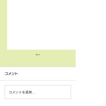
4月9日の無料体験レッス
3月18日無料体
ン
ン
コメント
4月9日の無料体験レッスン
3月18日の無料
は20時より空きがございま
20時より空きが
す。 ご希望の方は下記お問
す。 ご希望の方
コメントを追加…
い合わせフォームよりお申込
い合わせフォーム
みください！
みください！