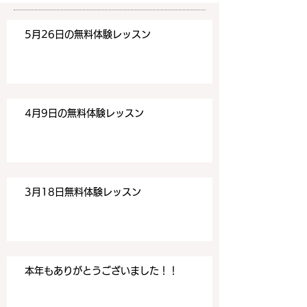
https://www.meguronoeik
https://www.me
aiwa.com/contact-us どう
aiwa.com/conta
5月26日の無料体験レッスン
ぞよろしくお願いいたしま
ぞよろしくお願い
す。 目黒の英会話
す。 目黒の英会話
4月9日の無料体験レッスン
3月18日無料体験レッスン
本年もありがとうございました！！