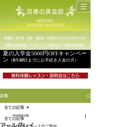
目黒の英会話
MEGURO
ENGLISH ACADEMY
目黒区・品川区・渋谷・恵比寿・五反田エリアからも好アクセス
目黒での英会話・ＴＯＥＩＣ・英語なら「目黒の英会話」
夏の入学金5000円OFFキャンペー
ン
（8月30日までにお手続き入金の方）
無料体験レッスン・説明会はこちら
記事
全ての記事
morieyuta
全ての記事
アールグレイ
Lesson料金とコースのご案内