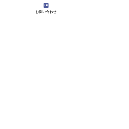
4月16日(火曜日）の無料体験レッスン
お問い合わせ
12月29日より1月5日まで冬休みのためお休
みです
11月13日(月曜日）の無料体験レッスン
Search By Tags
アロマ 教室
スピーキング、英会話
入り口のお花です。
目黒の英会話 お花
目黒の英会話 アロマ
目黒の英会話 アロマ2