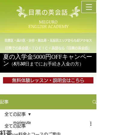
目黒の英会話
MEGURO
ENGLISH ACADEMY
目黒区・品川区・渋谷・恵比寿・五反田エリアからも好アクセス
目黒での英会話・ＴＯＥＩＣ・英語なら「目黒の英会話」
夏の入学金5000円OFFキャンペー
ン
（8月30日までにお手続き入金の方）
無料体験レッスン・説明会はこちら
記事
全ての記事
morieyuta
全ての記事
紅茶
Lesson料金とコースのご案内