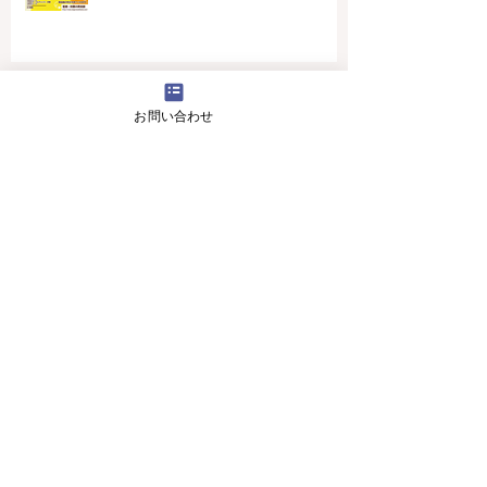
4月16日(火曜日）の無料体験レッスン
お問い合わせ
12月29日より1月5日まで冬休みのためお休
みです
11月13日(月曜日）の無料体験レッスン
Search By Tags