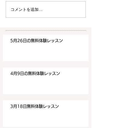
は20時より空きがございま
20時より空きが
す。 ご希望の方は下記お問
す。 ご希望の方
コメントを追加…
い合わせフォームよりお申込
い合わせフォーム
みください！
みください！
https://www.meguronoeik
https://www.me
aiwa.com/contact-us どう
aiwa.com/conta
5月26日の無料体験レッスン
ぞよろしくお願いいたしま
ぞよろしくお願い
す。 目黒の英会話
す。 目黒の英会話
4月9日の無料体験レッスン
3月18日無料体験レッスン