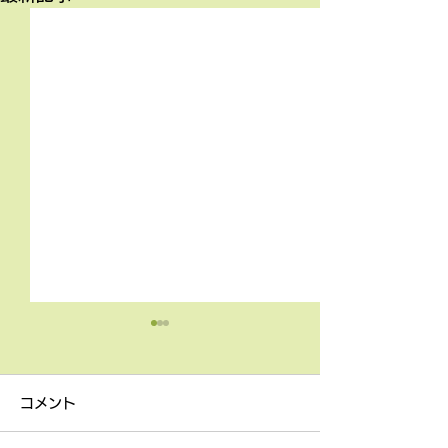
4月9日の無料体験レッス
3月18日無料体
ン
ン
コメント
4月9日の無料体験レッスン
3月18日の無料