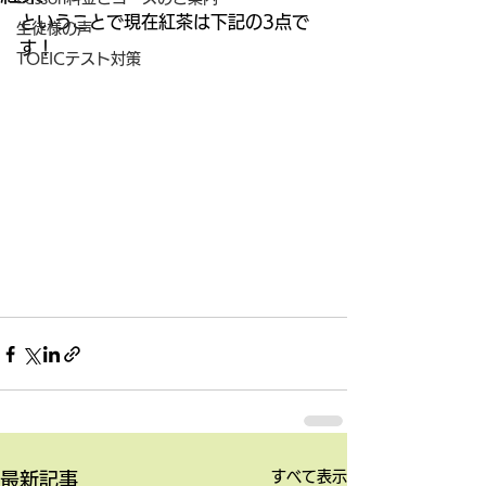
ということで現在紅茶は下記の3点で
生徒様の声
す！ 
TOEICテスト対策
すべて表示
最新記事