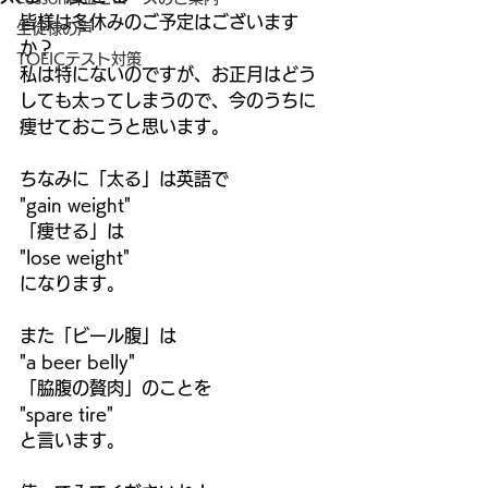
皆様は冬休みのご予定はございます
生徒様の声
か？ 
TOEICテスト対策
私は特にないのですが、お正月はどう
しても太ってしまうので、今のうちに
痩せておこうと思います。 
ちなみに「太る」は英語で 
"gain weight" 
「痩せる」は 
"lose weight" 
になります。 
また「ビール腹」は 
"a beer belly" 
「脇腹の贅肉」のことを 
"spare tire" 
と言います。 