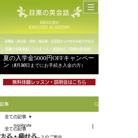
目黒の英会話
MEGURO
ENGLISH ACADEMY
目黒区・品川区・渋谷・恵比寿・五反田エリアからも好アクセス
目黒での英会話・ＴＯＥＩＣ・英語なら「目黒の英会話」
夏の入学金5000円OFFキャンペー
ン
（8月30日までにお手続き入金の方）
無料体験レッスン・説明会はこちら
記事
全ての記事
morieyuta
全ての記事
太る・痩せる
Lesson料金とコースのご案内