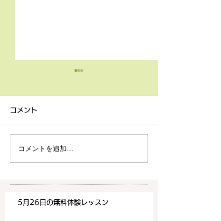
4月9日の無料体験レッス
3月18日無料体
ン
ン
コメント
4月9日の無料体験レッスン
3月18日の無料
は20時より空きがございま
20時より空きが
す。 ご希望の方は下記お問
す。 ご希望の方
コメントを追加…
い合わせフォームよりお申込
い合わせフォーム
みください！
みください！
https://www.meguronoeik
https://www.me
aiwa.com/contact-us どう
aiwa.com/conta
5月26日の無料体験レッスン
ぞよろしくお願いいたしま
ぞよろしくお願い
す。 目黒の英会話
す。 目黒の英会話