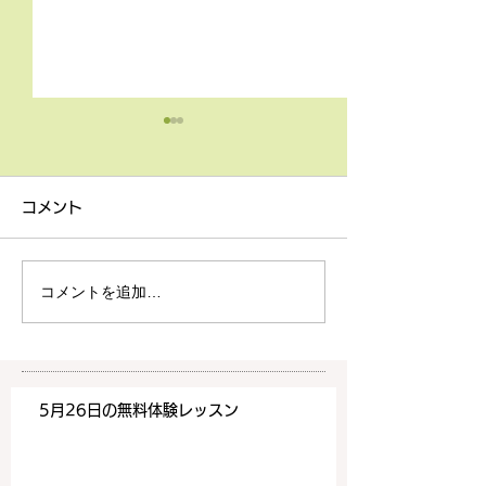
4月9日の無料体験レッス
3月18日無料体
ン
ン
コメント
4月9日の無料体験レッスン
3月18日の無料
は20時より空きがございま
20時より空きが
す。 ご希望の方は下記お問
す。 ご希望の方
コメントを追加…
い合わせフォームよりお申込
い合わせフォーム
みください！
みください！
https://www.meguronoeik
https://www.me
aiwa.com/contact-us どう
aiwa.com/conta
5月26日の無料体験レッスン
ぞよろしくお願いいたしま
ぞよろしくお願い
す。 目黒の英会話
す。 目黒の英会話