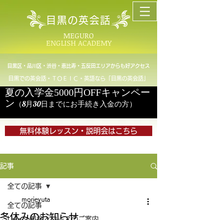
目黒の英会話
MEGURO
ENGLISH ACADEMY
目黒区・品川区・渋谷・恵比寿・五反田エリアからも好アクセス
目黒での英会話・ＴＯＥＩＣ・英語なら「目黒の英会話」
夏の入学金5000円OFFキャンペー
ン
（8月30日までにお手続き入金の方）
無料体験レッスン・説明会はこちら
記事
全ての記事
morieyuta
全ての記事
冬休みのお知らせ
Lesson料金とコースのご案内