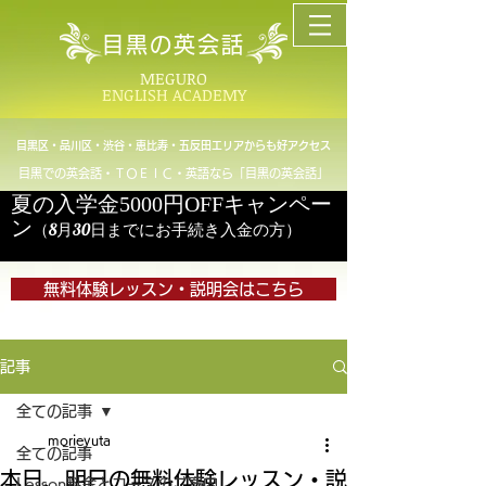
目黒の英会話
MEGURO
ENGLISH ACADEMY
目黒区・品川区・渋谷・恵比寿・五反田エリアからも好アクセス
目黒での英会話・ＴＯＥＩＣ・英語なら「目黒の英会話」
夏の入学金5000円OFFキャンペー
ン
（8月30日までにお手続き入金の方）
無料体験レッスン・説明会はこちら
記事
全ての記事
morieyuta
全ての記事
本日、明日の無料体験レッスン・説
Lesson料金とコースのご案内