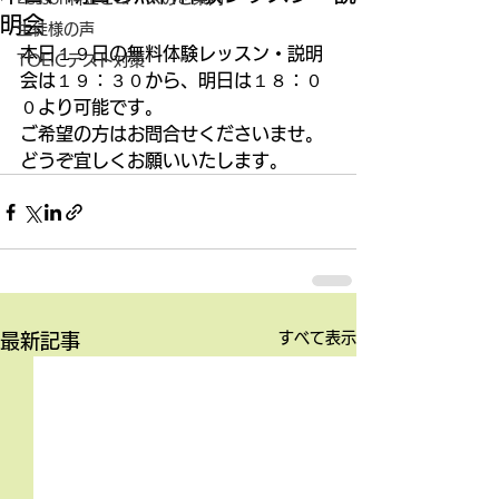
明会
生徒様の声
本日１９日の無料体験レッスン・説明
TOEICテスト対策
会は１９：３０から、明日は１８：０
０より可能です。 
ご希望の方はお問合せくださいませ。 
どうぞ宜しくお願いいたします。
すべて表示
最新記事