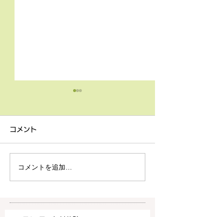
4月9日の無料体験レッス
3月18日無料体
ン
ン
コメント
4月9日の無料体験レッスン
3月18日の無料
は20時より空きがございま
20時より空きが
す。 ご希望の方は下記お問
す。 ご希望の方
コメントを追加…
い合わせフォームよりお申込
い合わせフォーム
みください！
みください！
https://www.meguronoeik
https://www.me
aiwa.com/contact-us どう
aiwa.com/conta