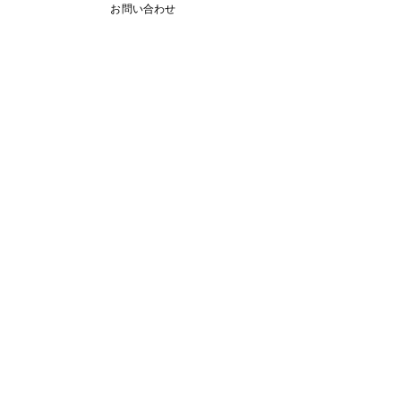
お問い合わせ
12月29日より1月5日まで冬休みのためお休
みです
11月13日(月曜日）の無料体験レッスン
Search By Tags
アロマ 教室
スピーキング、英会話
入り口のお花です。
目黒の英会話 お花
目黒の英会話 アロマ
目黒の英会話 アロマ2