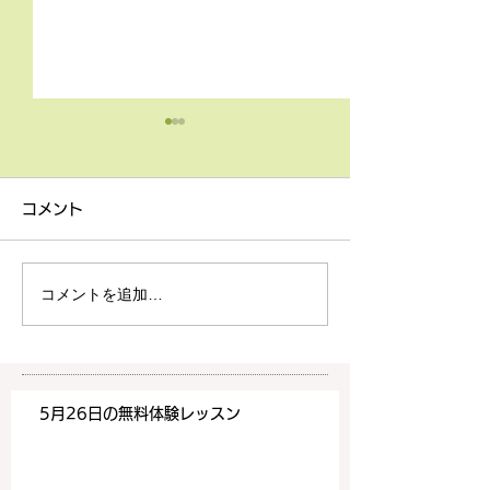
4月9日の無料体験レッス
3月18日無料体
ン
ン
コメント
4月9日の無料体験レッスン
3月18日の無料
は20時より空きがございま
20時より空きが
す。 ご希望の方は下記お問
す。 ご希望の方
コメントを追加…
い合わせフォームよりお申込
い合わせフォーム
みください！
みください！
https://www.meguronoeik
https://www.me
aiwa.com/contact-us どう
aiwa.com/conta
5月26日の無料体験レッスン
ぞよろしくお願いいたしま
ぞよろしくお願い
す。 目黒の英会話
す。 目黒の英会話