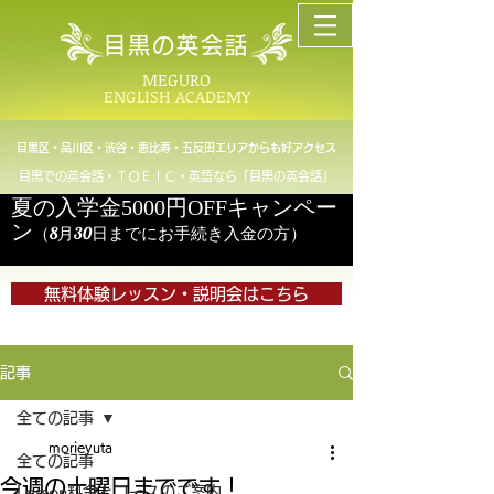
目黒の英会話
MEGURO
ENGLISH ACADEMY
目黒区・品川区・渋谷・恵比寿・五反田エリアからも好アクセス
目黒での英会話・ＴＯＥＩＣ・英語なら「目黒の英会話」
夏の入学金5000円OFFキャンペー
ン
（8月30日までにお手続き入金の方）
無料体験レッスン・説明会はこちら
記事
全ての記事
morieyuta
全ての記事
今週の土曜日までです！
Lesson料金とコースのご案内