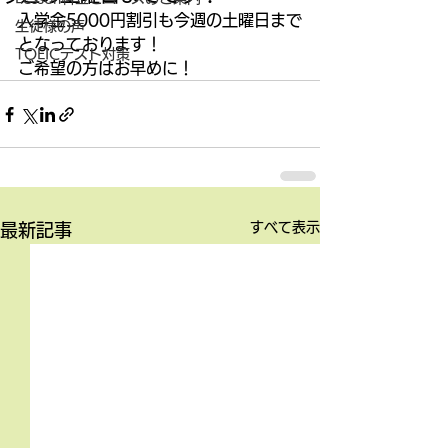
入学金5000円割引も今週の土曜日まで
生徒様の声
となっております！ 
TOEICテスト対策
ご希望の方はお早めに！
すべて表示
最新記事