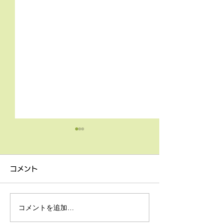
4月9日の無料体験レッス
3月18日無料体
ン
ン
コメント
4月9日の無料体験レッスン
3月18日の無料
は20時より空きがございま
20時より空きが
す。 ご希望の方は下記お問
す。 ご希望の方
コメントを追加…
い合わせフォームよりお申込
い合わせフォーム