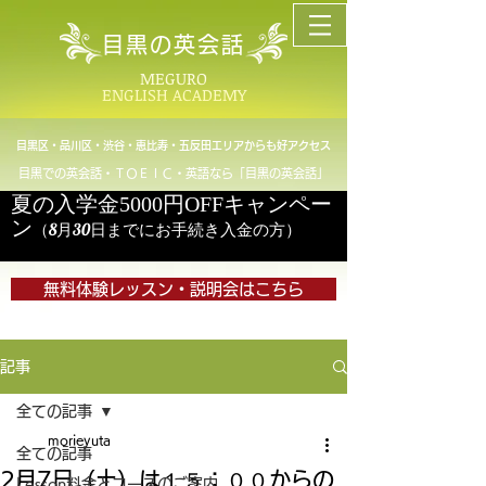
目黒の英会話
MEGURO
ENGLISH ACADEMY
目黒区・品川区・渋谷・恵比寿・五反田エリアからも好アクセス
目黒での英会話・ＴＯＥＩＣ・英語なら「目黒の英会話」
夏の入学金5000円OFFキャンペー
ン
（8月30日までにお手続き入金の方）
無料体験レッスン・説明会はこちら
記事
全ての記事
morieyuta
全ての記事
2月7日（土）は１５：００からの
Lesson料金とコースのご案内