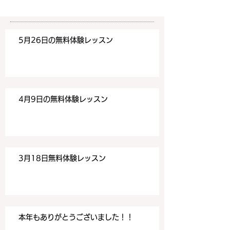
みください！
みください！
https://www.meguronoeik
https://www.me
aiwa.com/contact-us どう
aiwa.com/conta
5月26日の無料体験レッスン
ぞよろしくお願いいたしま
ぞよろしくお願い
す。 目黒の英会話
す。 目黒の英会話
4月9日の無料体験レッスン
3月18日無料体験レッスン
本年もありがとうございました！！