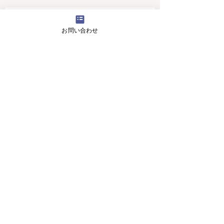
4月16日(火曜日）の無料体験レッスン
お問い合わせ
12月29日より1月5日まで冬休みのためお休
みです
11月13日(月曜日）の無料体験レッスン
Search By Tags
アロマ 教室
スピーキング、英会話
入り口のお花です。
目黒の英会話 お花
目黒の英会話 アロマ
目黒の英会話 アロマ2