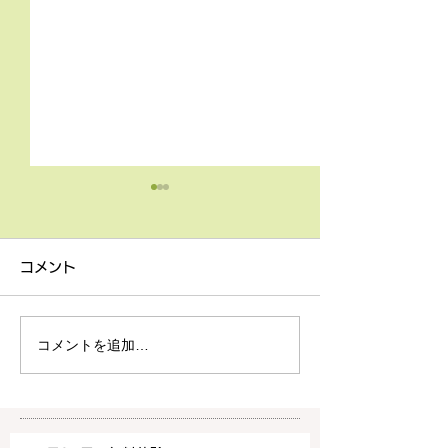
4月9日の無料体験レッス
3月18日無料体
ン
ン
コメント
4月9日の無料体験レッスン
3月18日の無料
は20時より空きがございま
20時より空きが
す。 ご希望の方は下記お問
す。 ご希望の方
コメントを追加…
い合わせフォームよりお申込
い合わせフォーム
みください！
みください！
https://www.meguronoeik
https://www.me
aiwa.com/contact-us どう
aiwa.com/conta