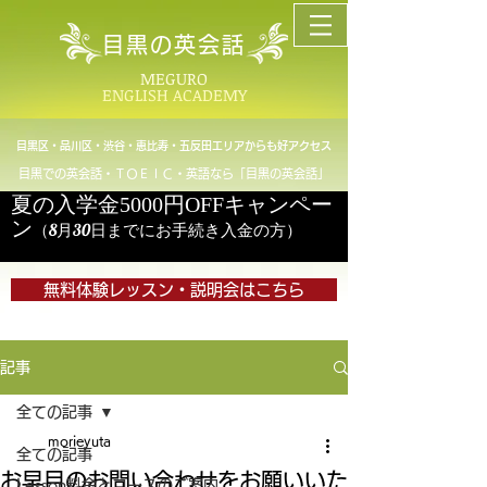
目黒の英会話
MEGURO
ENGLISH ACADEMY
目黒区・品川区・渋谷・恵比寿・五反田エリアからも好アクセス
目黒での英会話・ＴＯＥＩＣ・英語なら「目黒の英会話」
夏の入学金5000円OFFキャンペー
ン
（8月30日までにお手続き入金の方）
無料体験レッスン・説明会はこちら
記事
全ての記事
morieyuta
全ての記事
お早目のお問い合わせをお願いいた
Lesson料金とコースのご案内