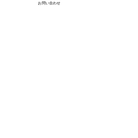
お問い合わせ
12月29日より1月5日まで冬休みのためお休
みです
11月13日(月曜日）の無料体験レッスン
Search By Tags
アロマ 教室
スピーキング、英会話
入り口のお花です。
目黒の英会話 お花
目黒の英会話 アロマ
目黒の英会話 アロマ2