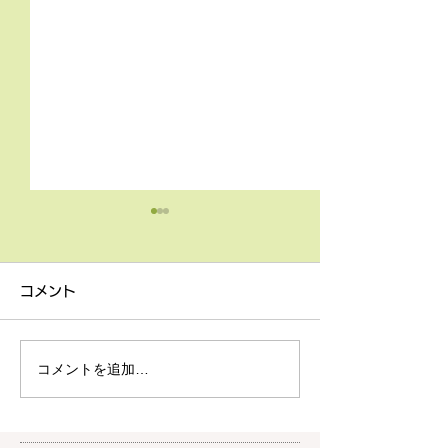
4月9日の無料体験レッス
3月18日無料体
ン
ン
コメント
4月9日の無料体験レッスン
3月18日の無料
は20時より空きがございま
20時より空きが
す。 ご希望の方は下記お問
す。 ご希望の方
コメントを追加…
い合わせフォームよりお申込
い合わせフォーム
みください！
みください！
https://www.meguronoeik
https://www.me