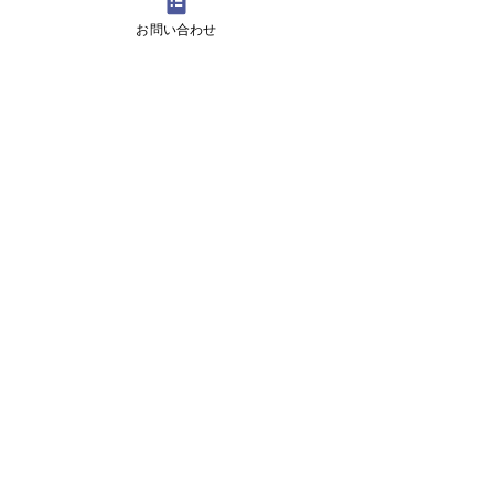
お問い合わせ
12月29日より1月5日まで冬休みのためお休
みです
11月13日(月曜日）の無料体験レッスン
Search By Tags
アロマ 教室
スピーキング、英会話
入り口のお花です。
目黒の英会話 お花
目黒の英会話 アロマ
目黒の英会話 アロマ2