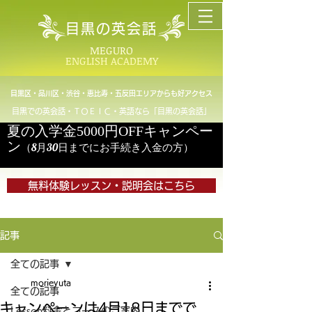
目黒の英会話
MEGURO
ENGLISH ACADEMY
目黒区・品川区・渋谷・恵比寿・五反田エリアからも好アクセス
目黒での英会話・ＴＯＥＩＣ・英語なら「目黒の英会話」
夏の入学金5000円OFFキャンペー
ン
（8月30日までにお手続き入金の方）
無料体験レッスン・説明会はこちら
記事
全ての記事
morieyuta
全ての記事
キャンペーンは4月18日までで
Lesson料金とコースのご案内