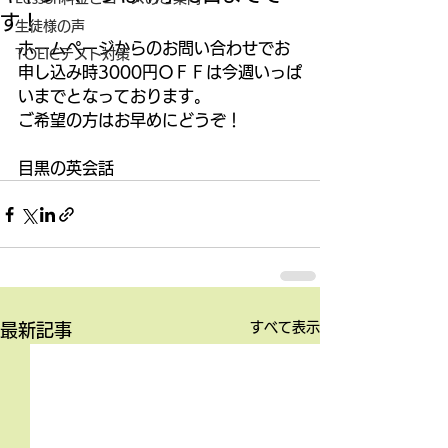
す！
生徒様の声
ホームページからのお問い合わせでお
TOEICテスト対策
申し込み時3000円ＯＦＦは今週いっぱ
いまでとなっております。 
ご希望の方はお早めにどうぞ！ 
目黒の英会話
すべて表示
最新記事