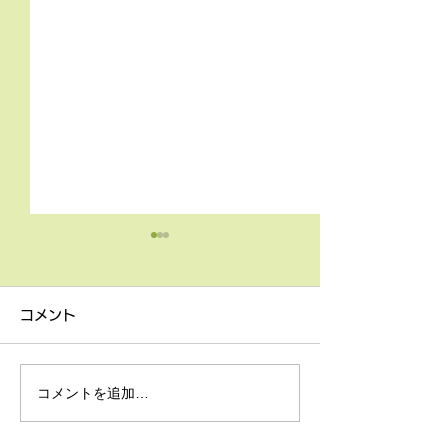
4月9日の無料体験レッス
3月18日無料体
ン
ン
コメント
4月9日の無料体験レッスン
3月18日の無料
は20時より空きがございま
20時より空きが
す。 ご希望の方は下記お問
す。 ご希望の方
コメントを追加…
い合わせフォームよりお申込
い合わせフォーム
みください！
みください！