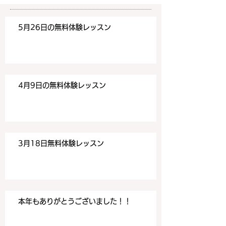
https://www.meguronoeik
https://www.me
aiwa.com/contact-us どう
aiwa.com/conta
5月26日の無料体験レッスン
ぞよろしくお願いいたしま
ぞよろしくお願い
す。 目黒の英会話
す。 目黒の英会話
4月9日の無料体験レッスン
3月18日無料体験レッスン
本年もありがとうございました！！