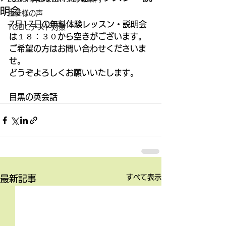
明会
生徒様の声
7月17日の無料体験レッスン・説明会
TOEICテスト対策
は１８：３０から空きがございます。 
ご希望の方はお問い合わせくださいま
せ。 
どうぞよろしくお願いいたします。 
目黒の英会話
すべて表示
最新記事