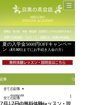
目黒の英会話
MEGURO
ENGLISH ACADEMY
目黒区・品川区・渋谷・恵比寿・五反田エリアからも好アクセス
目黒での英会話・ＴＯＥＩＣ・英語なら「目黒の英会話」
夏の入学金5000円OFFキャンペー
ン
（8月30日までにお手続き入金の方）
無料体験レッスン・説明会はこちら
記事
全ての記事
morieyuta
全ての記事
7月17日の無料体験レッスン・説
Lesson料金とコースのご案内