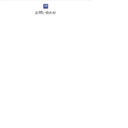
4月16日(火曜日）の無料体験レッスン
お問い合わせ
12月29日より1月5日まで冬休みのためお休
みです
11月13日(月曜日）の無料体験レッスン
Search By Tags
アロマ 教室
スピーキング、英会話
入り口のお花です。
目黒の英会話 お花
目黒の英会話 アロマ
目黒の英会話 アロマ2