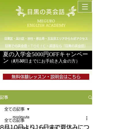
目黒の英会話
MEGURO
ENGLISH ACADEMY
目黒区・品川区・渋谷・恵比寿・五反田エリアからも好アクセス
目黒での英会話・ＴＯＥＩＣ・英語なら「目黒の英会話」
夏の入学金5000円OFFキャンペー
ン
（8月30日までにお手続き入金の方）
無料体験レッスン・説明会はこちら
記事
全ての記事
morieyuta
全ての記事
8月10日より16日まで夏休みにつ
Lesson料金とコースのご案内