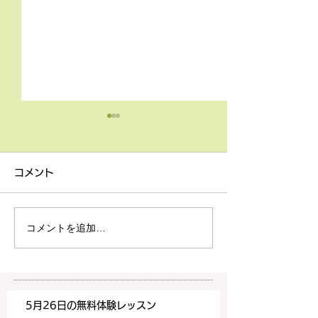
4月9日の無料体験レッス
3月18日無料体
ン
ン
コメント
4月9日の無料体験レッスン
3月18日の無料
は20時より空きがございま
20時より空きが
す。 ご希望の方は下記お問
す。 ご希望の方
コメントを追加…
い合わせフォームよりお申込
い合わせフォーム
みください！
みください！
https://www.meguronoeik
https://www.me
aiwa.com/contact-us どう
aiwa.com/conta
5月26日の無料体験レッスン
ぞよろしくお願いいたしま
ぞよろしくお願い