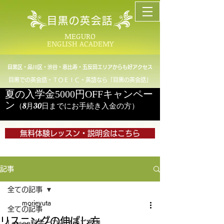
目黒の英会話
MEGURO
ENGLISH ACADEMY
目黒区・品川区・渋谷・恵比寿・五反田エリアからも好アクセス
目黒での英会話・ＴＯＥＩＣ・英語なら「目黒の英会話」
夏の入学金5000円OFFキャンペー
ン
（8月30日までにお手続き入金の方）
無料体験レッスン・説明会はこちら
記事
全ての記事
morieyuta
全ての記事
リスニングの伸ばし方
Lesson料金とコースのご案内