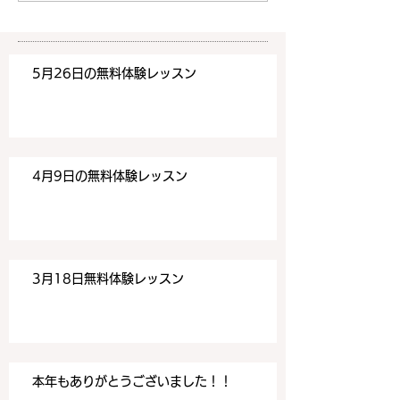
みください！
みください！
https://www.meguronoeik
https://www.me
aiwa.com/contact-us どう
aiwa.com/conta
5月26日の無料体験レッスン
ぞよろしくお願いいたしま
ぞよろしくお願い
す。 目黒の英会話
す。 目黒の英会話
4月9日の無料体験レッスン
3月18日無料体験レッスン
本年もありがとうございました！！