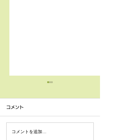
4月9日の無料体験レッス
3月18日無料体
ン
ン
コメント
4月9日の無料体験レッスン
3月18日の無料
は20時より空きがございま
20時より空きが
す。 ご希望の方は下記お問
す。 ご希望の方
コメントを追加…
い合わせフォームよりお申込
い合わせフォーム