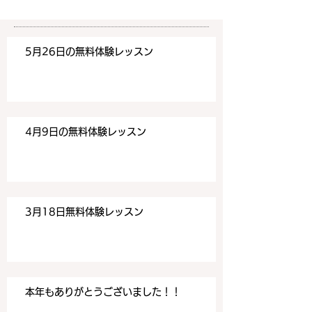
みください！
みください！
https://www.meguronoeik
https://www.me
aiwa.com/contact-us どう
aiwa.com/conta
5月26日の無料体験レッスン
ぞよろしくお願いいたしま
ぞよろしくお願い
す。 目黒の英会話
す。 目黒の英会話
4月9日の無料体験レッスン
3月18日無料体験レッスン
本年もありがとうございました！！