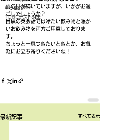
雨の日が続いていますが、いかがお過
生徒様の声
ごしでしょうか？ 
TOEICテスト対策
目黒の英会話では冷たい飲み物と暖か
いお飲み物を両方ご用意しておりま
す。 
ちょっと一息つきたいときとか、お気
軽にお立ち寄りくださいね！ 
すべて表示
最新記事