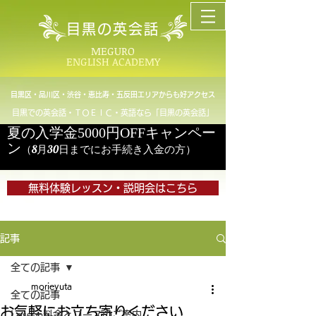
目黒の英会話
MEGURO
ENGLISH ACADEMY
目黒区・品川区・渋谷・恵比寿・五反田エリアからも好アクセス
目黒での英会話・ＴＯＥＩＣ・英語なら「目黒の英会話」
夏の入学金5000円OFFキャンペー
ン
（8月30日までにお手続き入金の方）
無料体験レッスン・説明会はこちら
記事
全ての記事
morieyuta
全ての記事
お気軽にお立ち寄りください
Lesson料金とコースのご案内