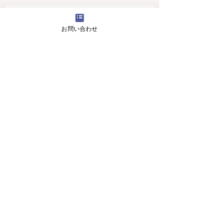
4月16日(火曜日）の無料体験レッスン
お問い合わせ
12月29日より1月5日まで冬休みのためお休
みです
11月13日(月曜日）の無料体験レッスン
Search By Tags
アロマ 教室
スピーキング、英会話
入り口のお花です。
目黒の英会話 お花
目黒の英会話 アロマ
目黒の英会話 アロマ2