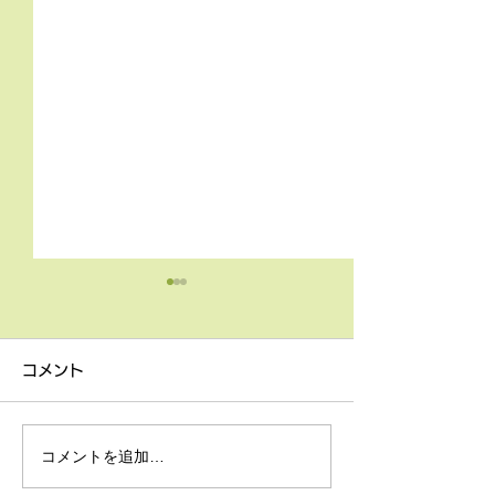
4月9日の無料体験レッス
3月18日無料体
ン
ン
コメント
4月9日の無料体験レッスン
3月18日の無料
は20時より空きがございま
20時より空きが
す。 ご希望の方は下記お問
す。 ご希望の方
コメントを追加…
い合わせフォームよりお申込
い合わせフォーム