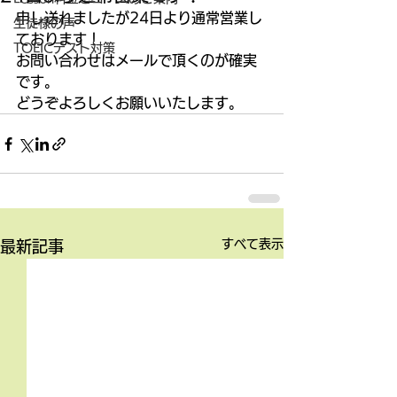
申し送れましたが24日より通常営業し
生徒様の声
ております！ 
TOEICテスト対策
お問い合わせはメールで頂くのが確実
です。 
どうぞよろしくお願いいたします。
すべて表示
最新記事