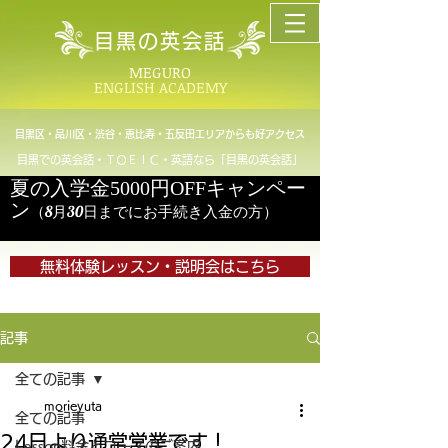
目黒の英会話
MEGURO
ENGLISH ACADEMY
目黒区・品川区・渋谷・恵比寿・五反田エリアからも好アクセス
目黒での英会話・ＴＯＥＩＣ・英語なら「目黒の英会話」
夏の入学金5000円OFFキャンペー
ン
（8月30日までにお手続き入金の方）
無料体験レッスン・説明会はこちら
記事
全ての記事
morieyuta
全ての記事
24日より通常営業です！
Lesson料金とコースのご案内