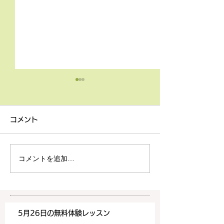
4月9日の無料体験レッス
3月18日無料体
ン
ン
コメント
4月9日の無料体験レッスン
3月18日の無料
は20時より空きがございま
20時より空きが
す。 ご希望の方は下記お問
す。 ご希望の方
コメントを追加…
い合わせフォームよりお申込
い合わせフォーム
みください！
みください！
https://www.meguronoeik
https://www.me
aiwa.com/contact-us どう
aiwa.com/conta
5月26日の無料体験レッスン
ぞよろしくお願いいたしま
ぞよろしくお願い