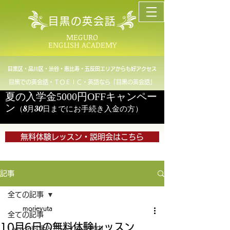
目黒の英会話
MEGURO
ENGLISH ACADEMY
目黒区・品川区・渋谷・恵比寿・五反田エリアからも好アクセス
目黒での英会話・ＴＯＥＩＣ・英語なら「目黒の英会話」
夏の入学金5000円OFFキャンペー
ン
（8月30日までにお手続き入金の方）
無料体験レッスン・説明会はこちら
記事
全ての記事
morieyuta
全ての記事
10月6日の無料体験レッスン
Lesson料金とコースのご案内