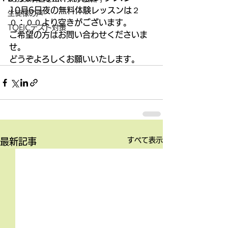
10月6日夜の無料体験レッスンは２
生徒様の声
０：００より空きがございます。 
TOEICテスト対策
ご希望の方はお問い合わせくださいま
せ。 
どうぞよろしくお願いいたします。
すべて表示
最新記事