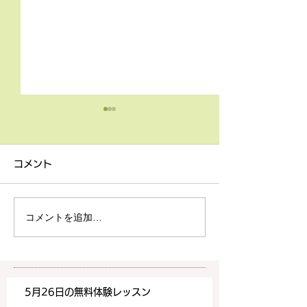
4月9日の無料体験レッス
3月18日無料体
ン
ン
コメント
4月9日の無料体験レッスン
3月18日の無料
は20時より空きがございま
20時より空きが
す。 ご希望の方は下記お問
す。 ご希望の方
コメントを追加…
い合わせフォームよりお申込
い合わせフォーム
みください！
みください！
https://www.meguronoeik
https://www.me
aiwa.com/contact-us どう
aiwa.com/conta
5月26日の無料体験レッスン
ぞよろしくお願いいたしま
ぞよろしくお願い