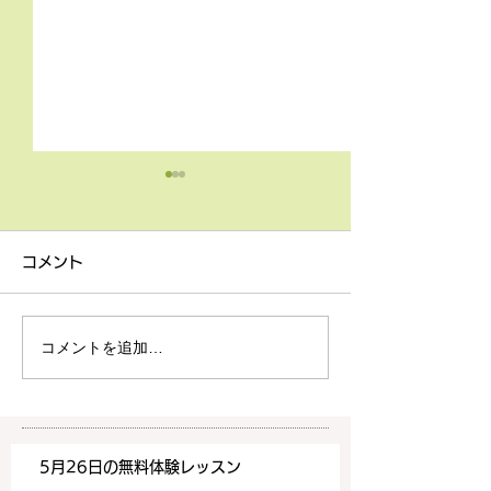
4月9日の無料体験レッス
3月18日無料体
ン
ン
コメント
4月9日の無料体験レッスン
3月18日の無料
は20時より空きがございま
20時より空きが
す。 ご希望の方は下記お問
す。 ご希望の方
コメントを追加…
い合わせフォームよりお申込
い合わせフォーム
みください！
みください！
https://www.meguronoeik
https://www.me
aiwa.com/contact-us どう
aiwa.com/conta
5月26日の無料体験レッスン
ぞよろしくお願いいたしま
ぞよろしくお願い