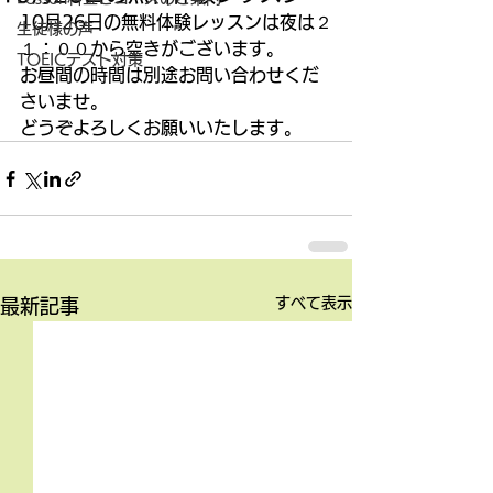
10月26日の無料体験レッスンは夜は２
生徒様の声
１：００から空きがございます。 
TOEICテスト対策
お昼間の時間は別途お問い合わせくだ
さいませ。 
どうぞよろしくお願いいたします。
すべて表示
最新記事