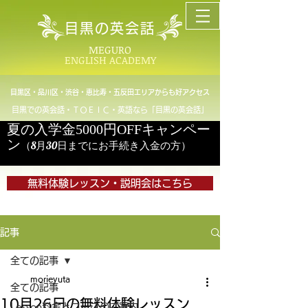
目黒の英会話
MEGURO
ENGLISH ACADEMY
目黒区・品川区・渋谷・恵比寿・五反田エリアからも好アクセス
目黒での英会話・ＴＯＥＩＣ・英語なら「目黒の英会話」
夏の入学金5000円OFFキャンペー
ン
（8月30日までにお手続き入金の方）
無料体験レッスン・説明会はこちら
記事
全ての記事
morieyuta
全ての記事
10月26日の無料体験レッスン
Lesson料金とコースのご案内