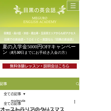
目黒の英会話
MEGURO
ENGLISH ACADEMY
目黒区・品川区・渋谷・恵比寿・五反田エリアからも好アクセス
目黒での英会話・ＴＯＥＩＣ・英語なら「目黒の英会話」
夏の入学金5000円OFFキャンペー
ン
（8月30日までにお手続き入金の方）
無料体験レッスン・説明会はこちら
記事
全ての記事
morieyuta
全ての記事
オーストラリアのクリスマス
Lesson料金とコースのご案内