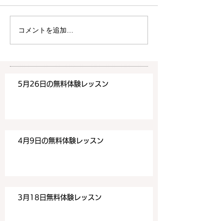
4月9日の無料体験レッスン
3月18日の無料
は20時より空きがございま
20時より空きが
す。 ご希望の方は下記お問
す。 ご希望の方
コメントを追加…
い合わせフォームよりお申込
い合わせフォーム
みください！
みください！
https://www.meguronoeik
https://www.me
aiwa.com/contact-us どう
aiwa.com/conta
5月26日の無料体験レッスン
ぞよろしくお願いいたしま
ぞよろしくお願い
す。 目黒の英会話
す。 目黒の英会話
4月9日の無料体験レッスン
3月18日無料体験レッスン