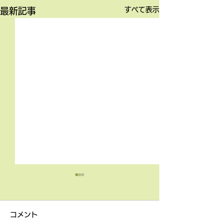
すべて表示
最新記事
4月9日の無料体験レッス
3月18日無料体
ン
ン
コメント