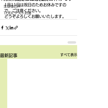
1月11日は祝日のためお休みですの
生徒様の声
で、ご注意ください。 
TOEICテスト対策
どうぞよろしくお願いいたします。
すべて表示
最新記事