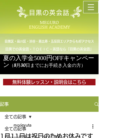
目黒の英会話
MEGURO
ENGLISH ACADEMY
目黒区・品川区・渋谷・恵比寿・五反田エリアからも好アクセス
目黒での英会話・ＴＯＥＩＣ・英語なら「目黒の英会話」
夏の入学金5000円OFFキャンペー
ン
（8月30日までにお手続き入金の方）
無料体験レッスン・説明会はこちら
記事
全ての記事
morieyuta
全ての記事
1月11日は祝日のためお休みです
Lesson料金とコースのご案内