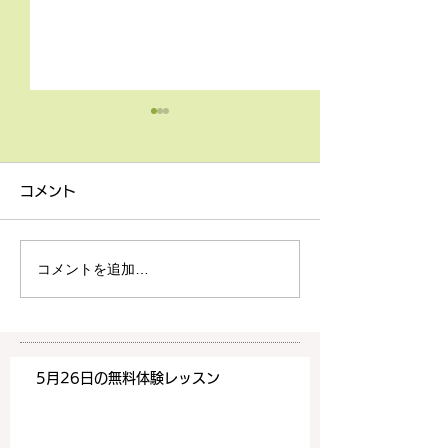
4月9日の無料体験レッス
3月18日無料体
ン
ン
コメント
4月9日の無料体験レッスン
3月18日の無料
は20時より空きがございま
20時より空きが
す。 ご希望の方は下記お問
す。 ご希望の方
コメントを追加…
い合わせフォームよりお申込
い合わせフォーム
みください！
みください！
https://www.meguronoeik
https://www.me
aiwa.com/contact-us どう
aiwa.com/conta
5月26日の無料体験レッスン
ぞよろしくお願いいたしま
ぞよろしくお願い
す。 目黒の英会話
す。 目黒の英会話