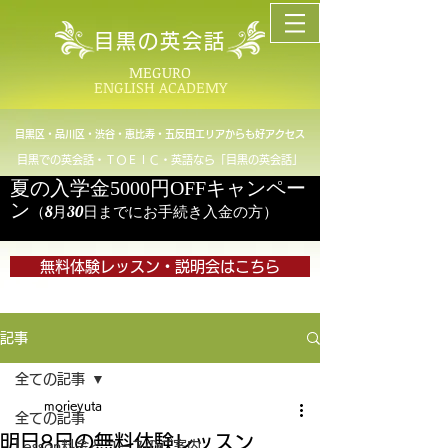
目黒の英会話
MEGURO
ENGLISH ACADEMY
目黒区・品川区・渋谷・恵比寿・五反田エリアからも好アクセス
目黒での英会話・ＴＯＥＩＣ・英語なら「目黒の英会話」
夏の入学金5000円OFFキャンペー
ン
（8月30日までにお手続き入金の方）
無料体験レッスン・説明会はこちら
記事
全ての記事
morieyuta
全ての記事
明日8日の無料体験レッスン
Lesson料金とコースのご案内