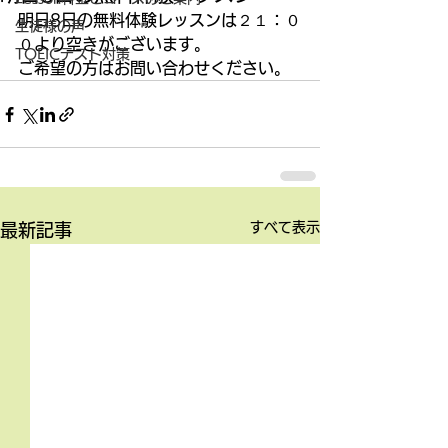
明日8日の無料体験レッスンは２１：０
生徒様の声
０より空きがございます。
TOEICテスト対策
ご希望の方はお問い合わせください。
すべて表示
最新記事