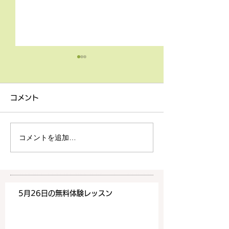
4月9日の無料体験レッス
3月18日無料体
ン
ン
コメント
4月9日の無料体験レッスン
3月18日の無料
は20時より空きがございま
20時より空きが
す。 ご希望の方は下記お問
す。 ご希望の方
コメントを追加…
い合わせフォームよりお申込
い合わせフォーム
みください！
みください！
https://www.meguronoeik
https://www.me
aiwa.com/contact-us どう
aiwa.com/conta
5月26日の無料体験レッスン
ぞよろしくお願いいたしま
ぞよろしくお願い
す。 目黒の英会話
す。 目黒の英会話