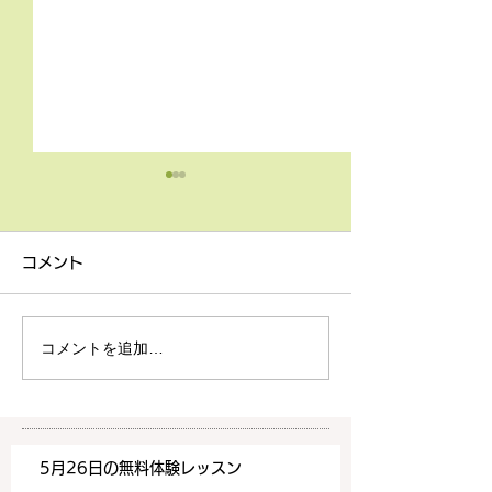
4月9日の無料体験レッス
3月18日無料体
ン
ン
コメント
4月9日の無料体験レッスン
3月18日の無料
は20時より空きがございま
20時より空きが
す。 ご希望の方は下記お問
す。 ご希望の方
コメントを追加…
い合わせフォームよりお申込
い合わせフォーム
みください！
みください！
https://www.meguronoeik
https://www.me
aiwa.com/contact-us どう
aiwa.com/conta
5月26日の無料体験レッスン
ぞよろしくお願いいたしま
ぞよろしくお願い