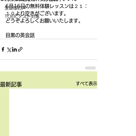
6月16日の無料体験レッスンは２１：
生徒様の声
１０より空きがございます。
TOEICテスト対策
どうぞよろしくお願いいたします。
目黒の英会話
すべて表示
最新記事