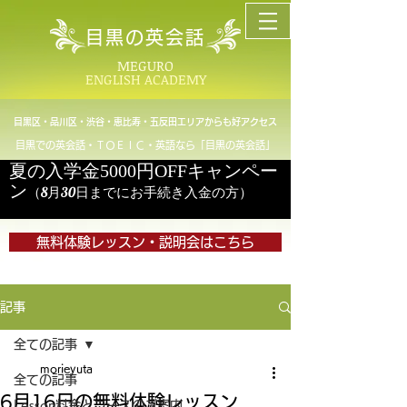
目黒の英会話
MEGURO
ENGLISH ACADEMY
目黒区・品川区・渋谷・恵比寿・五反田エリアからも好アクセス
目黒での英会話・ＴＯＥＩＣ・英語なら「目黒の英会話」
夏の入学金5000円OFFキャンペー
ン
（8月30日までにお手続き入金の方）
無料体験レッスン・説明会はこちら
記事
全ての記事
morieyuta
全ての記事
6月16日の無料体験レッスン
Lesson料金とコースのご案内