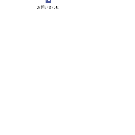
お問い合わせ
12月29日より1月5日まで冬休みのためお休
みです
11月13日(月曜日）の無料体験レッスン
Search By Tags
アロマ 教室
スピーキング、英会話
入り口のお花です。
目黒の英会話 お花
目黒の英会話 アロマ
目黒の英会話 アロマ2