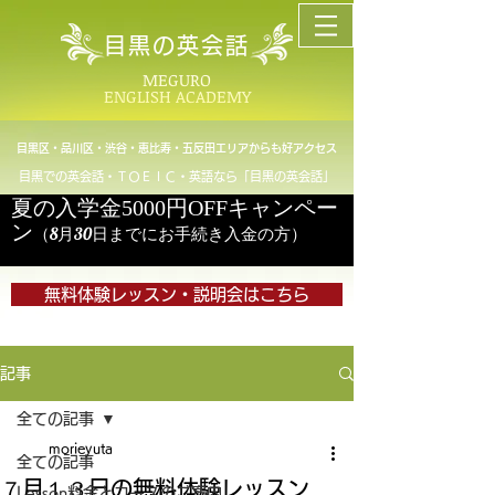
目黒の英会話
MEGURO
ENGLISH ACADEMY
目黒区・品川区・渋谷・恵比寿・五反田エリアからも好アクセス
目黒での英会話・ＴＯＥＩＣ・英語なら「目黒の英会話」
夏の入学金5000円OFFキャンペー
ン
（8月30日までにお手続き入金の方）
無料体験レッスン・説明会はこちら
記事
全ての記事
morieyuta
全ての記事
７月１３日の無料体験レッスン
Lesson料金とコースのご案内