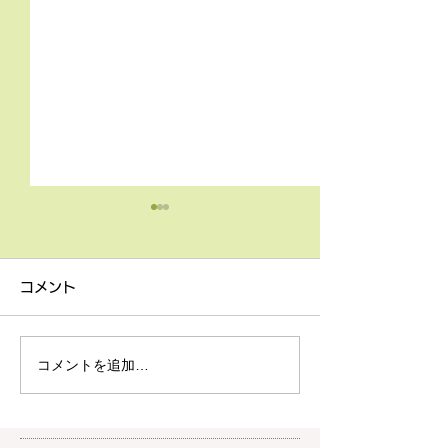
4月9日の無料体験レッス
3月18日無料体
ン
ン
コメント
4月9日の無料体験レッスン
3月18日の無料
は20時より空きがございま
20時より空きが
す。 ご希望の方は下記お問
す。 ご希望の方
コメントを追加…
い合わせフォームよりお申込
い合わせフォーム
みください！
みください！
https://www.meguronoeik
https://www.me