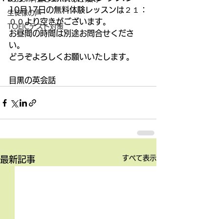
10月17日の無料体験レッスンは２１：
生徒様の声
００より空きがございます。
TOEICテスト対策
お昼間の時間は別途お問合せくださ
い。
どうぞよろしくお願いいたします。
目黒の英会話
すべて表示
最新記事