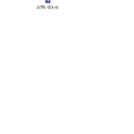
お問い合わせ
12月29日より1月5日まで冬休みのためお休
みです
11月13日(月曜日）の無料体験レッスン
Search By Tags
アロマ 教室
スピーキング、英会話
入り口のお花です。
目黒の英会話 お花
目黒の英会話 アロマ
目黒の英会話 アロマ2