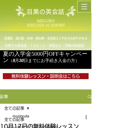
目黒の英会話
MEGURO
ENGLISH ACADEMY
目黒区・品川区・渋谷・恵比寿・五反田エリアからも好アクセス
目黒での英会話・ＴＯＥＩＣ・英語なら「目黒の英会話」
夏の入学金5000円OFFキャンペー
ン
（8月30日までにお手続き入金の方）
無料体験レッスン・説明会はこちら
記事
全ての記事
morieyuta
全ての記事
10月17日の無料体験レッスン
Lesson料金とコースのご案内