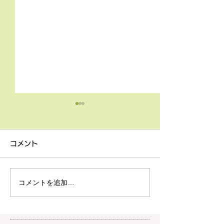
4月9日の無料体験レッス
3月18日無料体
ン
ン
コメント
4月9日の無料体験レッスン
3月18日の無料
は20時より空きがございま
20時より空きが
す。 ご希望の方は下記お問
す。 ご希望の方
コメントを追加…
い合わせフォームよりお申込
い合わせフォーム
みください！
みください！
https://www.meguronoeik
https://www.me