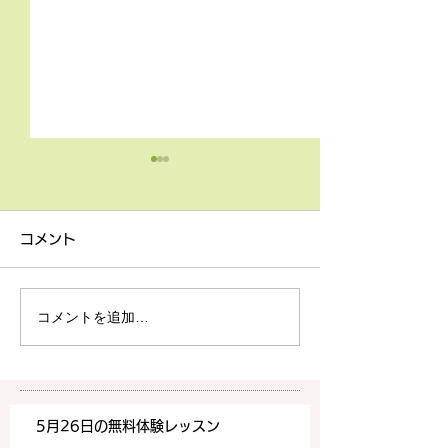
4月9日の無料体験レッス
3月18日無料体
ン
ン
コメント
4月9日の無料体験レッスン
3月18日の無料
は20時より空きがございま
20時より空きが
す。 ご希望の方は下記お問
す。 ご希望の方
コメントを追加…
い合わせフォームよりお申込
い合わせフォーム
みください！
みください！
https://www.meguronoeik
https://www.me
aiwa.com/contact-us どう
aiwa.com/conta
5月26日の無料体験レッスン
ぞよろしくお願いいたしま
ぞよろしくお願い