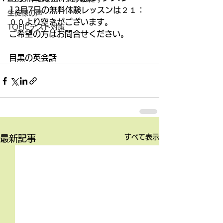
12月7日の無料体験レッスンは２１：
生徒様の声
００より空きがございます。
TOEICテスト対策
ご希望の方はお問合せください。
目黒の英会話
すべて表示
最新記事