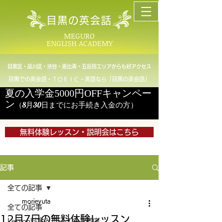
目黒の英会話
MEGURO
ENGLISH ACADEMY
目黒区・品川区・渋谷・恵比寿・五反田エリアからも好アクセス
目黒での英会話・ＴＯＥＩＣ・英語なら「目黒の英会話」
夏の入学金5000円OFFキャンペー
ン
（8月30日までにお手続き入金の方）
無料体験レッスン・説明会はこちら
記事
全ての記事
morieyuta
全ての記事
12月7日の無料体験レッスン
Lesson料金とコースのご案内