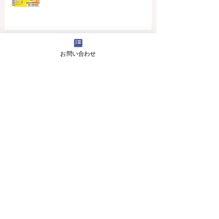
4月16日(火曜日）の無料体験レッスン
お問い合わせ
12月29日より1月5日まで冬休みのためお休
みです
11月13日(月曜日）の無料体験レッスン
Search By Tags