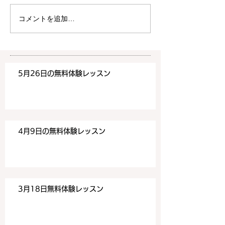
は20時より空きがございま
20時より空きが
す。 ご希望の方は下記お問
す。 ご希望の方
コメントを追加…
い合わせフォームよりお申込
い合わせフォーム
みください！
みください！
https://www.meguronoeik
https://www.me
aiwa.com/contact-us どう
aiwa.com/conta
5月26日の無料体験レッスン
ぞよろしくお願いいたしま
ぞよろしくお願い
す。 目黒の英会話
す。 目黒の英会話
4月9日の無料体験レッスン
3月18日無料体験レッスン