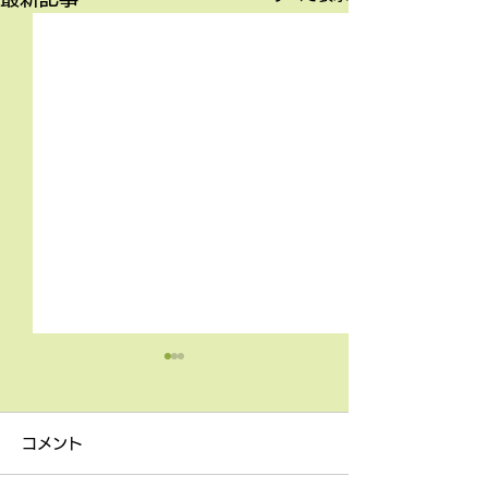
4月9日の無料体験レッス
3月18日無料体
ン
ン
コメント
4月9日の無料体験レッスン
3月18日の無料