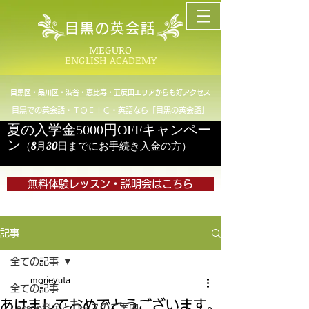
目黒の英会話
MEGURO
ENGLISH ACADEMY
目黒区・品川区・渋谷・恵比寿・五反田エリアからも好アクセス
目黒での英会話・ＴＯＥＩＣ・英語なら「目黒の英会話」
夏の入学金5000円OFFキャンペー
ン
（8月30日までにお手続き入金の方）
無料体験レッスン・説明会はこちら
記事
全ての記事
morieyuta
全ての記事
あけましておめでとうございます。
Lesson料金とコースのご案内