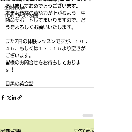
あけましておめでとうございます。
生徒様の声
本年も皆様の英語力が上がるよう一生
TOEICテスト対策
懸命サポートしてまいりますので、ど
うぞよろしくお願いいたします。
また7日の体験レッスンですが、１０：
４５、もしくは１７：１５より空きが
ございます。
皆様のお問合せをお待ちしておりま
す！
目黒の英会話
すべて表示
最新記事