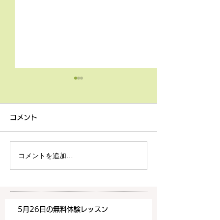
4月9日の無料体験レッス
3月18日無料体
ン
ン
コメント
4月9日の無料体験レッスン
3月18日の無料
は20時より空きがございま
20時より空きが
す。 ご希望の方は下記お問
す。 ご希望の方
コメントを追加…
い合わせフォームよりお申込
い合わせフォーム
みください！
みください！
https://www.meguronoeik
https://www.me
aiwa.com/contact-us どう
aiwa.com/conta
5月26日の無料体験レッスン
ぞよろしくお願いいたしま
ぞよろしくお願い