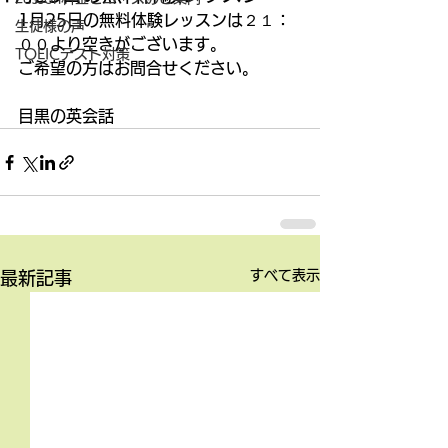
1月25日の無料体験レッスンは２１：
生徒様の声
００より空きがございます。
TOEICテスト対策
ご希望の方はお問合せください。
目黒の英会話
すべて表示
最新記事