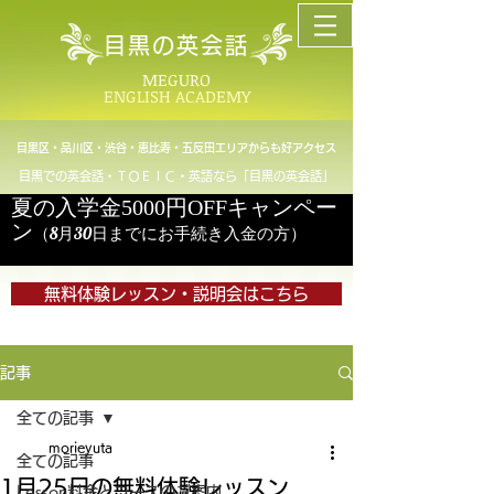
目黒の英会話
MEGURO
ENGLISH ACADEMY
目黒区・品川区・渋谷・恵比寿・五反田エリアからも好アクセス
目黒での英会話・ＴＯＥＩＣ・英語なら「目黒の英会話」
夏の入学金5000円OFFキャンペー
ン
（8月30日までにお手続き入金の方）
無料体験レッスン・説明会はこちら
記事
全ての記事
morieyuta
全ての記事
1月25日の無料体験レッスン
Lesson料金とコースのご案内