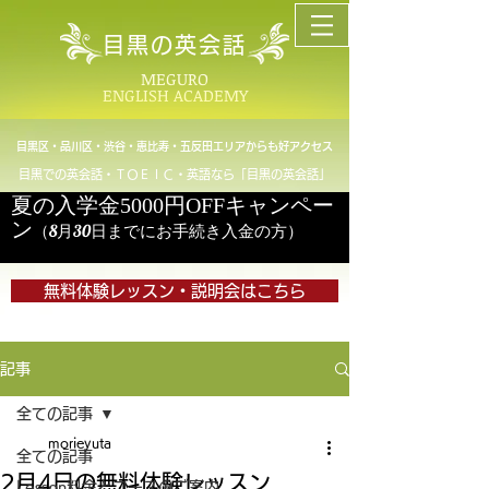
目黒の英会話
MEGURO
ENGLISH ACADEMY
目黒区・品川区・渋谷・恵比寿・五反田エリアからも好アクセス
目黒での英会話・ＴＯＥＩＣ・英語なら「目黒の英会話」
夏の入学金5000円OFFキャンペー
ン
（8月30日までにお手続き入金の方）
無料体験レッスン・説明会はこちら
記事
全ての記事
morieyuta
全ての記事
2月4日の無料体験レッスン
Lesson料金とコースのご案内