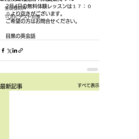
2月4日の無料体験レッスンは１７：０
生徒様の声
０より空きがございます。
TOEICテスト対策
ご希望の方はお問合せください。
目黒の英会話
すべて表示
最新記事