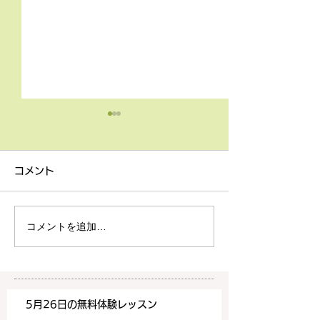
4月9日の無料体験レッス
3月18日無料体
ン
ン
コメント
4月9日の無料体験レッスン
3月18日の無料
は20時より空きがございま
20時より空きが
す。 ご希望の方は下記お問
す。 ご希望の方
コメントを追加…
い合わせフォームよりお申込
い合わせフォーム
みください！
みください！
https://www.meguronoeik
https://www.me
aiwa.com/contact-us どう
aiwa.com/conta
5月26日の無料体験レッスン
ぞよろしくお願いいたしま
ぞよろしくお願い