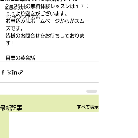
2月25日の無料体験レッスンは１７：
生徒様の声
００より空きがございます。
TOEICテスト対策
お申込みはホームページからがスムー
ズです。
皆様のお問合せをお待ちしておりま
す！
目黒の英会話
すべて表示
最新記事