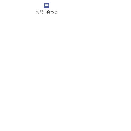
4月16日(火曜日）の無料体験レッスン
お問い合わせ
12月29日より1月5日まで冬休みのためお休
みです
11月13日(月曜日）の無料体験レッスン
Search By Tags
アロマ 教室
スピーキング、英会話
入り口のお花です。
目黒の英会話 お花
目黒の英会話 アロマ
目黒の英会話 アロマ2