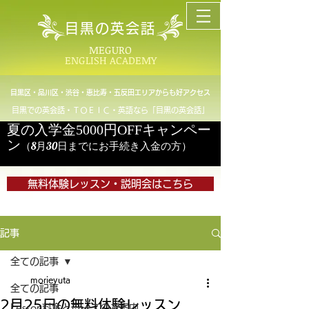
目黒の英会話
MEGURO
ENGLISH ACADEMY
目黒区・品川区・渋谷・恵比寿・五反田エリアからも好アクセス
目黒での英会話・ＴＯＥＩＣ・英語なら「目黒の英会話」
夏の入学金5000円OFFキャンペー
ン
（8月30日までにお手続き入金の方）
無料体験レッスン・説明会はこちら
記事
全ての記事
morieyuta
全ての記事
2月25日の無料体験レッスン
Lesson料金とコースのご案内