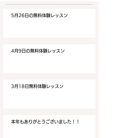
https://www.meguronoeik
https://www.me
aiwa.com/contact-us どう
aiwa.com/conta
5月26日の無料体験レッスン
ぞよろしくお願いいたしま
ぞよろしくお願い
す。 目黒の英会話
す。 目黒の英会話
4月9日の無料体験レッスン
3月18日無料体験レッスン
本年もありがとうございました！！