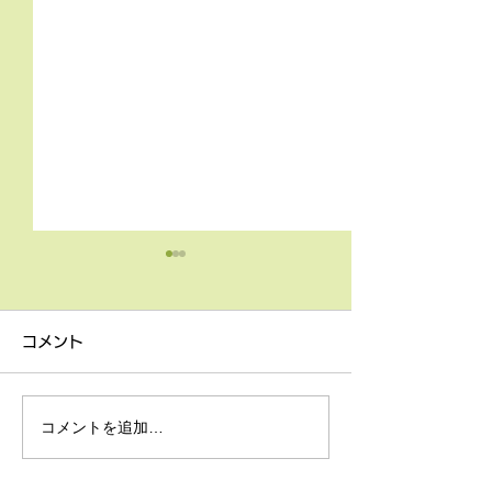
4月9日の無料体験レッス
3月18日無料体
ン
ン
コメント
4月9日の無料体験レッスン
3月18日の無料
は20時より空きがございま
20時より空きが
す。 ご希望の方は下記お問
す。 ご希望の方
コメントを追加…
い合わせフォームよりお申込
い合わせフォーム
みください！
みください！