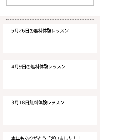
い合わせフォームよりお申込
い合わせフォーム
みください！
みください！
https://www.meguronoeik
https://www.me
aiwa.com/contact-us どう
aiwa.com/conta
5月26日の無料体験レッスン
ぞよろしくお願いいたしま
ぞよろしくお願い
す。 目黒の英会話
す。 目黒の英会話
4月9日の無料体験レッスン
3月18日無料体験レッスン
本年もありがとうございました！！