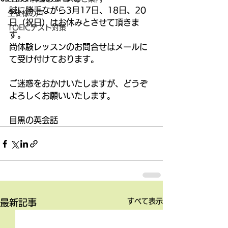
誠に勝手ながら3月17日、18日、20
生徒様の声
日（祝日）はお休みとさせて頂きま
TOEICテスト対策
す。
尚体験レッスンのお問合せはメールに
て受け付けております。
ご迷惑をおかけいたしますが、どうぞ
よろしくお願いいたします。
目黒の英会話
すべて表示
最新記事