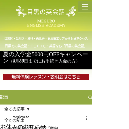
目黒の英会話
MEGURO
ENGLISH ACADEMY
目黒区・品川区・渋谷・恵比寿・五反田エリアからも好アクセス
目黒での英会話・ＴＯＥＩＣ・英語なら「目黒の英会話」
夏の入学金5000円OFFキャンペー
ン
（8月30日までにお手続き入金の方）
無料体験レッスン・説明会はこちら
記事
全ての記事
morieyuta
全ての記事
お休みのお知らせ
Lesson料金とコースのご案内