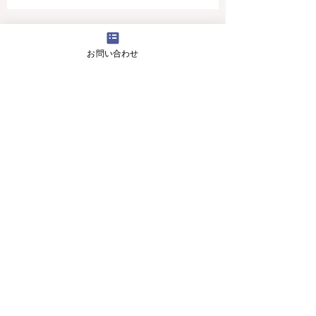
4月16日(火曜日）の無料体験レッスン
お問い合わせ
12月29日より1月5日まで冬休みのためお休
みです
11月13日(月曜日）の無料体験レッスン
Search By Tags
アロマ 教室
スピーキング、英会話
入り口のお花です。
目黒の英会話 お花