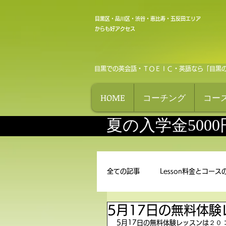
目黒区・品川区・渋谷・恵比寿・五反田エリア
からも好アクセス
目黒での英会話・ＴＯＥＩＣ・英語なら「目黒
HOME
コーチング
コー
夏の入学金500
全ての記事
Lesson料金とコース
5月17日の無料体験
5月17日の無料体験レッスンは２０