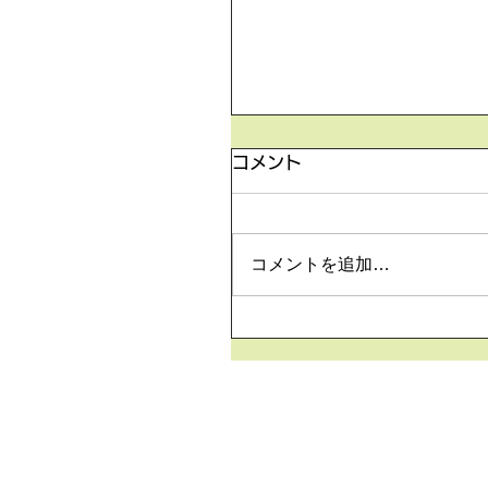
5月26日の無料体験レッ
コメント
5月26日の無料体験レッスン
より空きがございます。 ご
は下記お問い合わせフォーム
コメントを追加…
申込みください！
https://www.meguronoeik
m/contact-us どうぞよろ
いいたします。 目黒の英会