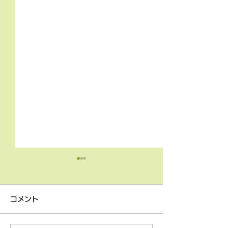
4月9日の無料体験レッス
3月18日無料体
ン
ン
コメント
4月9日の無料体験レッスン
3月18日の無料
は20時より空きがございま
20時より空きが