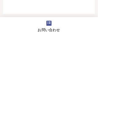
4月16日(火曜日）の無料体験レッスン
お問い合わせ
12月29日より1月5日まで冬休みのためお休
みです
11月13日(月曜日）の無料体験レッスン
Search By Tags