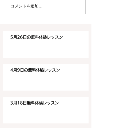
す。 ご希望の方は下記お問
す。 ご希望の方
コメントを追加…
い合わせフォームよりお申込
い合わせフォーム
みください！
みください！
https://www.meguronoeik
https://www.me
aiwa.com/contact-us どう
aiwa.com/conta
5月26日の無料体験レッスン
ぞよろしくお願いいたしま
ぞよろしくお願い
す。 目黒の英会話
す。 目黒の英会話
4月9日の無料体験レッスン
3月18日無料体験レッスン