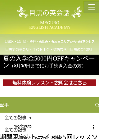
目黒の英会話
MEGURO
ENGLISH ACADEMY
目黒区・品川区・渋谷・恵比寿・五反田エリアからも好アクセス
目黒での英会話・ＴＯＥＩＣ・英語なら「目黒の英会話」
夏の入学金5000円OFFキャンペー
ン
（8月30日までにお手続き入金の方）
無料体験レッスン・説明会はこちら
記事
全ての記事
morieyuta
全ての記事
期間限定！トライアル5回レッスン
Lesson料金とコースのご案内