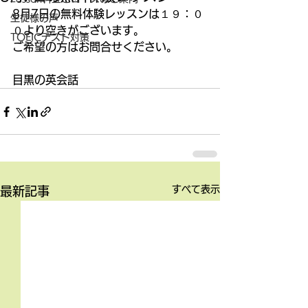
8月7日の無料体験レッスンは１９：０
生徒様の声
０より空きがございます。
TOEICテスト対策
ご希望の方はお問合せください。
目黒の英会話
すべて表示
最新記事