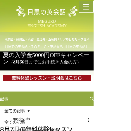
目黒の英会話
MEGURO
ENGLISH ACADEMY
目黒区・品川区・渋谷・恵比寿・五反田エリアからも好アクセス
目黒での英会話・ＴＯＥＩＣ・英語なら「目黒の英会話」
夏の入学金5000円OFFキャンペー
ン
（8月30日までにお手続き入金の方）
無料体験レッスン・説明会はこちら
記事
全ての記事
morieyuta
全ての記事
8月7日の無料体験レッスン
Lesson料金とコースのご案内