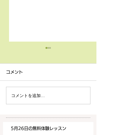
4月9日の無料体験レッス
3月18日無料体
ン
ン
コメント
4月9日の無料体験レッスン
3月18日の無料
は20時より空きがございま
20時より空きが
す。 ご希望の方は下記お問
す。 ご希望の方
コメントを追加…
い合わせフォームよりお申込
い合わせフォーム
みください！
みください！
https://www.meguronoeik
https://www.me
aiwa.com/contact-us どう
aiwa.com/conta
5月26日の無料体験レッスン
ぞよろしくお願いいたしま
ぞよろしくお願い