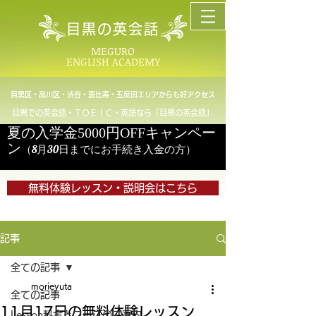
目黒の英会話
MEGURO
ENGLISH ACADEMY
目黒区・品川区・渋谷・恵比寿・五反田エリアからも好アクセス
目黒での英会話・ＴＯＥＩＣ・英語なら「目黒の英会話」
夏の入学金5000円OFFキャンペー
ン
（8月30日までにお手続き入金の方）
無料体験レッスン・説明会はこちら
記事
全ての記事
morieyuta
全ての記事
11月17日の無料体験レッスン
Lesson料金とコースのご案内