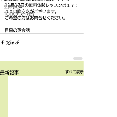
11月17日の無料体験レッスンは１７：
生徒様の声
００以降空きがございます。
TOEICテスト対策
ご希望の方はお問合せください。
目黒の英会話
すべて表示
最新記事