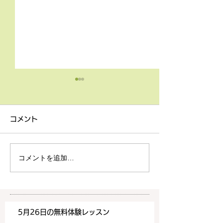
4月9日の無料体験レッス
3月18日無料体
ン
ン
コメント
4月9日の無料体験レッスン
3月18日の無料
は20時より空きがございま
20時より空きが
す。 ご希望の方は下記お問
す。 ご希望の方
コメントを追加…
い合わせフォームよりお申込
い合わせフォーム
みください！
みください！
https://www.meguronoeik
https://www.me
aiwa.com/contact-us どう
aiwa.com/conta
5月26日の無料体験レッスン
ぞよろしくお願いいたしま
ぞよろしくお願い