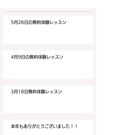
みください！
みください！
https://www.meguronoeik
https://www.me
aiwa.com/contact-us どう
aiwa.com/conta
5月26日の無料体験レッスン
ぞよろしくお願いいたしま
ぞよろしくお願い
す。 目黒の英会話
す。 目黒の英会話
4月9日の無料体験レッスン
3月18日無料体験レッスン
本年もありがとうございました！！