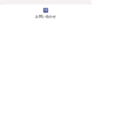
4月16日(火曜日）の無料体験レッスン
お問い合わせ
12月29日より1月5日まで冬休みのためお休
みです
11月13日(月曜日）の無料体験レッスン
Search By Tags
アロマ 教室
スピーキング、英会話
入り口のお花です。
目黒の英会話 お花
目黒の英会話 アロマ
目黒の英会話 アロマ2