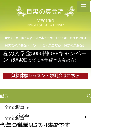
目黒の英会話
MEGURO
ENGLISH ACADEMY
目黒区・品川区・渋谷・恵比寿・五反田エリアからも好アクセス
目黒での英会話・ＴＯＥＩＣ・英語なら「目黒の英会話」
夏の入学金5000円OFFキャンペー
ン
（8月30日までにお手続き入金の方）
無料体験レッスン・説明会はこちら
記事
全ての記事
morieyuta
全ての記事
今年の営業は27日までです！
Lesson料金とコースのご案内