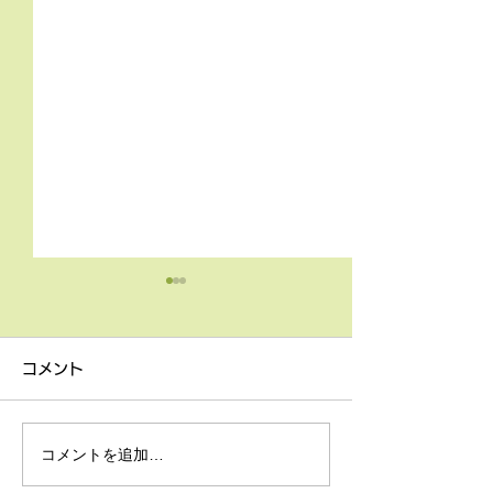
4月9日の無料体験レッス
3月18日無料体
ン
ン
コメント
4月9日の無料体験レッスン
3月18日の無料
は20時より空きがございま
20時より空きが
す。 ご希望の方は下記お問
す。 ご希望の方
コメントを追加…
い合わせフォームよりお申込
い合わせフォーム