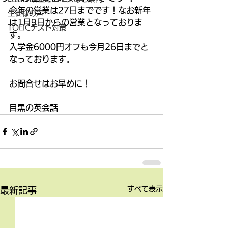
今年の営業は27日までです！なお新年
生徒様の声
は1月9日からの営業となっておりま
TOEICテスト対策
す。
入学金6000円オフも今月26日までと
なっております。
お問合せはお早めに！
目黒の英会話
すべて表示
最新記事