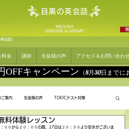
目黒の英会話
MEGURO
ENGLISH ACADEMY
の英会話」
ス料金
講師
生徒様の声
アクセス＆お問い合わ
0円OFFキャンペーン
（8月30日まで
のご案内
生徒様の声
TOEICテスト対策
の無料体験レッスン
８：００から２０：００の間、27日は２０：５０より空きがございま