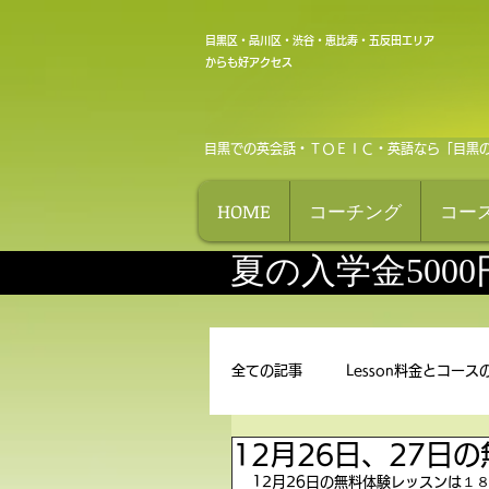
目黒区・品川区・渋谷・恵比寿・五反田エリア
からも好アクセス
目黒での英会話・ＴＯＥＩＣ・英語なら「目黒
HOME
コーチング
コー
夏の入学金500
全ての記事
Lesson料金とコース
12月26日、27日
12月26日の無料体験レッスンは１