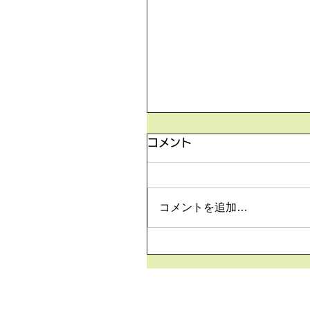
5月26日の無料体験レッ
コメント
5月26日の無料体験レッスン
より空きがございます。 ご
は下記お問い合わせフォーム
コメントを追加…
申込みください！
https://www.meguronoeik
m/contact-us どうぞよろ
いいたします。 目黒の英会