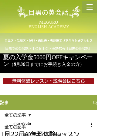
目黒の英会話
MEGURO
ENGLISH ACADEMY
目黒区・品川区・渋谷・恵比寿・五反田エリアからも好アクセス
目黒での英会話・ＴＯＥＩＣ・英語なら「目黒の英会話」
夏の入学金5000円OFFキャンペー
ン
（8月30日までにお手続き入金の方）
無料体験レッスン・説明会はこちら
記事
全ての記事
morieyuta
全ての記事
1月22日の無料体験レッスン
Lesson料金とコースのご案内