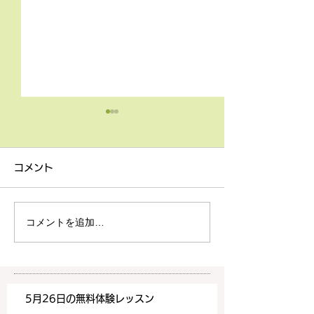
4月9日の無料体験レッス
3月18日無料体
ン
ン
コメント
4月9日の無料体験レッスン
3月18日の無料
は20時より空きがございま
20時より空きが
す。 ご希望の方は下記お問
す。 ご希望の方
コメントを追加…
い合わせフォームよりお申込
い合わせフォーム
みください！
みください！
https://www.meguronoeik
https://www.me
aiwa.com/contact-us どう
aiwa.com/conta
5月26日の無料体験レッスン
ぞよろしくお願いいたしま
ぞよろしくお願い