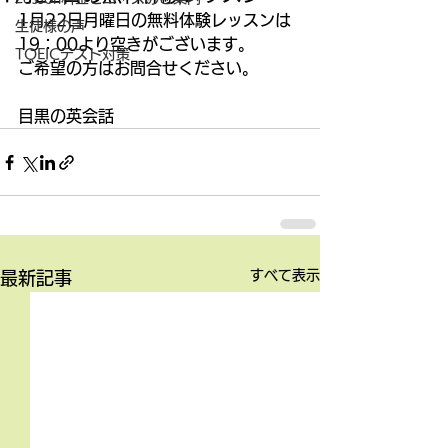
1月22日月曜日の無料体験レッスンは
生徒様の声
19：00より空きがございます。
TOEICテスト対策
ご希望の方はお問合せください。
目黒の英会話
すべて表示
最新記事